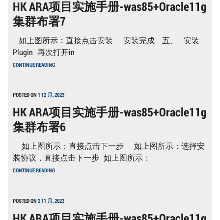
HK ARA项目实施手册-was85+Oracle11g
手
册-
集群布署7
WAS85+ORACLE11G
集
群
如上图所示：直接点击安装 安装完成 五、 安装
布
署
Plugin 再次打开in
8
HK
CONTINUE READING
ARA
项
目
实
POSTED ON
1 12 月, 2023
施
HK ARA项目实施手册-was85+Oracle11g
手
册-
集群布署6
WAS85+ORACLE11G
集
群
如上图所示：直接点击下一步 如上图所示：选择安
布
署
装协议，直接点击下一步 如上图所示：
7
HK
CONTINUE READING
ARA
项
目
实
POSTED ON
2 11 月, 2023
施
HK ARA项目实施手册-was85+Oracle11g
手