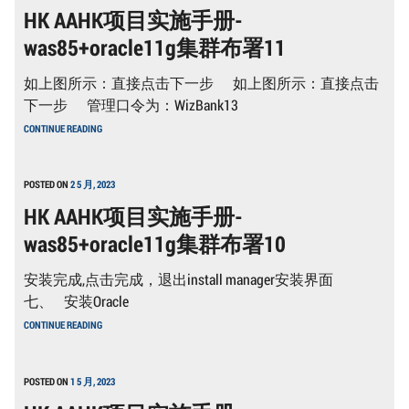
HK AAHK项目实施手册-
手
册-
was85+oracle11g集群布署11
WAS85+ORACLE11G
集
群
如上图所示：直接点击下一步 如上图所示：直接点击
布
署
下一步 管理口令为：WizBank13
12
HK
CONTINUE READING
AAHK
项
目
实
POSTED ON
2 5 月, 2023
施
HK AAHK项目实施手册-
手
册-
was85+oracle11g集群布署10
WAS85+ORACLE11G
集
群
安装完成,点击完成，退出install manager安装界面
布
署
七、 安装Oracle
11
HK
CONTINUE READING
AAHK
项
目
实
POSTED ON
1 5 月, 2023
施
手