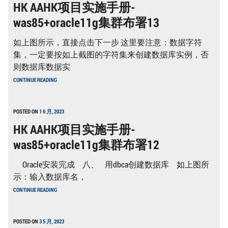
HK AAHK项目实施手册-
手
册-
was85+oracle11g集群布署13
WAS85+ORACLE11G
集
群
如上图所示，直接点击下一步 这里要注意：数据字符
布
署
集，一定要按如上截图的字符集来创建数据库实例，否
14
则数据库数据实
HK
CONTINUE READING
AAHK
项
目
实
POSTED ON
1 6 月, 2023
施
HK AAHK项目实施手册-
手
册-
was85+oracle11g集群布署12
WAS85+ORACLE11G
集
群
Oracle安装完成 八、 用dbca创建数据库 如上图所
布
署
示：输入数据库名，
13
HK
CONTINUE READING
AAHK
项
目
实
POSTED ON
3 5 月, 2023
施