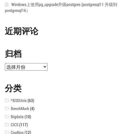
Windows上使用pg_upgrade升级postgres (postgresql11 升级到
postgresql16）
近期评论
归档
归
档
分类
*BSDUnix
(63)
BenchMark
(4)
Bigdata
(10)
CICS
(117)
CogNos
(12)