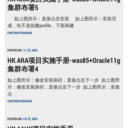
册-
集群布署5
WAS85+ORACLE11G
集
群
如上图所示：直接点击安装 如上图所示：安装完
布
署
成，先不选创建profile，下面再建
6
HK
CONTINUE READING
ARA
项
目
实
POSTED ON
1 11 月, 2023
施
HK ARA项目实施手册-was85+Oracle11g
手
册-
集群布署4
WAS85+ORACLE11G
集
群
如上图所示：修改安装路径，直接点击下一步 如上图所
布
署
示：修改安装路径，直接点击下一步 如上图所示：直接
5
点
HK
CONTINUE READING
ARA
项
目
实
POSTED ON
2 10 月, 2023
施
手