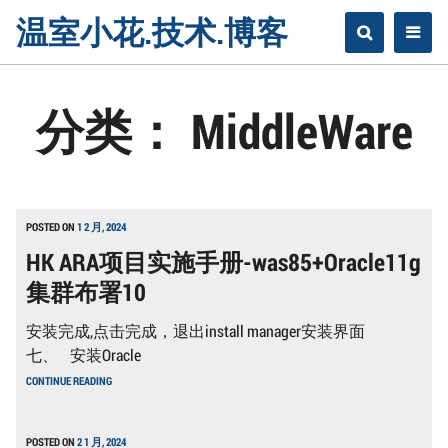
Skip
温室小花.技术.博客
to
content
分类：
MiddleWare
POSTED ON
1 2 月, 2024
HK ARA项目实施手册-was85+Oracle11g
集群布署10
安装完成,点击完成，退出install manager安装界面
七、 安装Oracle
HK
CONTINUE READING
ARA
项
目
实
POSTED ON
2 1 月, 2024