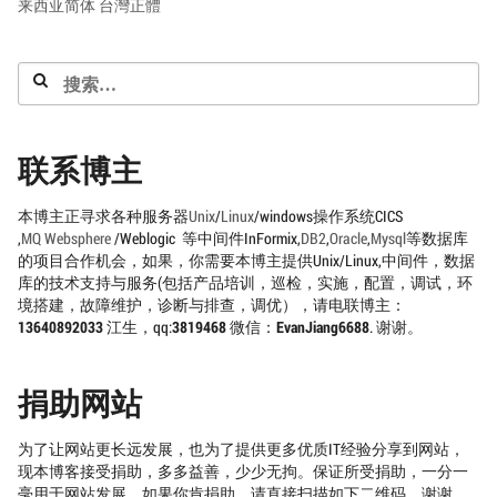
来西亚简体
台灣正體
搜
索：
联系博主
本博主正寻求各种服务器
Unix
/
Linux
/windows操作系统CICS
,
MQ
Websphere
/Weblogic 等中间件InFormix,
DB2
,
Oracle
,
Mysql
等数据库
的项目合作机会，如果，你需要本博主提供Unix/Linux,中间件，数据
库的技术支持与服务(包括产品培训，巡检，实施，配置，调试，环
境搭建，故障维护，诊断与排查，调优），请电联博主：
13640892033
江生，qq:
3819468
微信：
EvanJiang6688
. 谢谢。
捐助网站
为了让网站更长远发展，也为了提供更多优质IT经验分享到网站，
现本博客接受捐助，多多益善，少少无拘。保证所受捐助，一分一
毫用于网站发展。如果你肯捐助，请直接扫描如下二维码。谢谢。