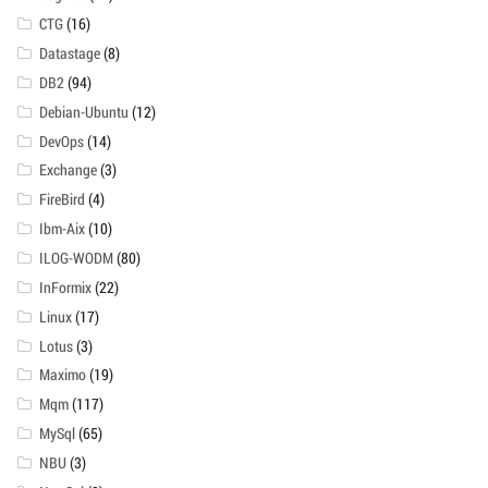
CTG
(16)
Datastage
(8)
DB2
(94)
Debian-Ubuntu
(12)
DevOps
(14)
Exchange
(3)
FireBird
(4)
Ibm-Aix
(10)
ILOG-WODM
(80)
InFormix
(22)
Linux
(17)
Lotus
(3)
Maximo
(19)
Mqm
(117)
MySql
(65)
NBU
(3)