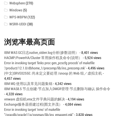
Websphere
(270)
Windows
(5)
WPS-WBPM
(122)
WSRR-UDDI
(38)
浏览率最高页面
IBM WAS GC日志native_stderr.log分析(参数说明）
- 8,401 views
HACMP/PowerHA/Cluster 常用操作程及命令(说明）
- 5,924 views
Error in invoking target ‘links proc gen_pcscfg procob’ of makefile
‘/product/12.1.0/dbhome_1/precomp/lib/ins_precomp.mk’
- 4,496 views
(中文)SRVE0255E: 尚未定义要处理 /snoop 的 Web 组／虚拟主机
-
4,457 views
IBM MQ 使用以及常见问题集锦
- 4,342 views
IBM WAS8.5 节点创建-节点加入DMGR管理-节点删除与确认 操作命令
- 4,328 views
vmware 虚拟机vmx文件字典问题的解决
- 4,194 views
Exchange服务器搭建过程(图文并茂）
- 4,084 views
Error in invoking target ‘nmo’ of makefile
“/oracdb/oracle11g/sysman/lib/ins_emagent.mk”
- 3,828 views