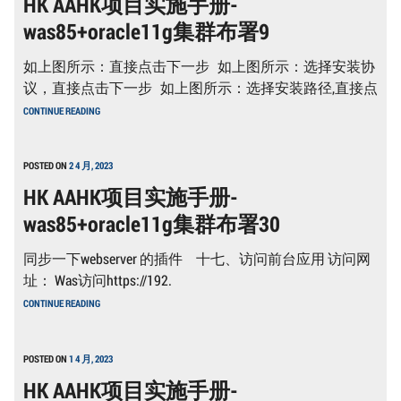
HK AAHK项目实施手册-
册-
was85+oracle11g集群布署9
WAS85+ORACLE11G
集
群
如上图所示：直接点击下一步 如上图所示：选择安装协
布
署
议，直接点击下一步 如上图所示：选择安装路径,直接点
10
HK
CONTINUE READING
AAHK
项
目
实
POSTED ON
2 4 月, 2023
施
HK AAHK项目实施手册-
手
册-
was85+oracle11g集群布署30
WAS85+ORACLE11G
集
群
同步一下webserver 的插件 十七、访问前台应用 访问网
布
署
址： Was访问https://192.
9
HK
CONTINUE READING
AAHK
项
目
实
POSTED ON
1 4 月, 2023
施
HK AAHK项目实施手册-
手
册-