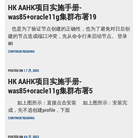
施
HK AAHK项目实施手册-
手
册-
was85+oracle11g集群布署19
WAS85+ORACLE11G
集
群
也是为了验证节点创建的正确性，也为了避免对日后创
布
署
建的节点造成端口冲突，先从命令行来启动节点。 登录
23
WI
HK
CONTINUE READING
AAHK
项
目
实
POSTED ON
1 7 月, 2023
施
HK AAHK项目实施手册-
手
册-
was85+oracle11g集群布署5
WAS85+ORACLE11G
集
群
如上图所示：直接点击安装 如上图所示：安装完
布
署
成，先不选创建profile，下面
19
HK
CONTINUE READING
AAHK
项
目
实
POSTED ON
4 6 月, 2023