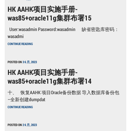
施
HK AAHK项目实施手册-
手
册-
was85+oracle11g集群布署15
WAS85+ORACLE11G
集
群
User:wasadmin Password:wasadmin 缺省密匙库密码：
布
署
wasadmi
5
HK
CONTINUE READING
AAHK
项
目
实
POSTED ON
3 6 月, 2023
施
HK AAHK项目实施手册-
手
册-
was85+oracle11g集群布署14
WAS85+ORACLE11G
集
群
十、 恢复AAHK 项目Oracle备份数据 导入数据库备份包
布
署
–全新创建dumpdat
15
HK
CONTINUE READING
AAHK
项
目
实
POSTED ON
2 6 月, 2023
施