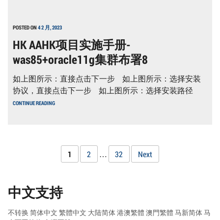
AAHK
17
项
目
实
POSTED ON
4 2 月, 2023
施
HK AAHK项目实施手册-
手
册-
was85+oracle11g集群布署8
WAS85+ORACLE11G
集
群
如上图所示：直接点击下一步 如上图所示：选择安装
布
署
协议，直接点击下一步 如上图所示：选择安装路径
16
HK
CONTINUE READING
AAHK
项
目
实
施
手
文
Page
Page
Page
1
2
…
32
Next
册-
WAS85+ORACLE11G
章
集
群
布
中文支持
分
署
8
页
不转换
简体中文
繁體中文
大陆简体
港澳繁體
澳門繁體
马新简体
马