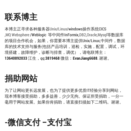
联系博主
本博主正寻求各种服务器
Unix
/
Linux
/windows操作系统CICS
,
MQ
Websphere
/Weblogic 等中间件InFormix,
DB2
,
Oracle
,
Mysql
等数据库
的项目合作机会，如果，你需要本博主提供Unix/Linux,中间件，数据
库的技术支持与服务(包括产品培训，巡检，实施，配置，调试，环
境搭建，故障维护，诊断与排查，调优），请电联博主：
13640892033
江生，qq:
3819468
微信：
EvanJiang6688
. 谢谢。
捐助网站
为了让网站更长远发展，也为了提供更多优质IT经验分享到网站，
现本博客接受捐助，多多益善，少少无拘。保证所受捐助，一分一
毫用于网站发展。如果你肯捐助，请直接扫描如下二维码。谢谢。
-微信支付 –支付宝