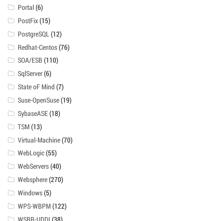
Portal
(6)
PostFix
(15)
PostgreSQL
(12)
Redhat-Centos
(76)
SOA/ESB
(110)
SqlServer
(6)
State oF Mind
(7)
Suse-OpenSuse
(19)
SybaseASE
(18)
TSM
(13)
Virtual-Machine
(70)
WebLogic
(55)
WebServers
(40)
Websphere
(270)
Windows
(5)
WPS-WBPM
(122)
WSRR-UDDI
(38)