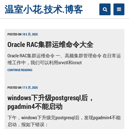
Skip
温室小花.技术.博客
to
content
POSTED ON
18 5 月, 2025
Oracle RAC集群运维命令大全
Oracle RAC集群运维命令 一、高频集群管理命令 在日常运
维工作中，我们可以利用srvctl和crsct
ORACLE
CONTINUE READING
RAC
集
群
运
POSTED ON
17 5 月, 2025
维
windows下升级postgresql后，
命
令
pgadmin4不能启动
大
全
下午，windows下升级完postgresql后，发现pgadmin4不能
启动，报如下错误：