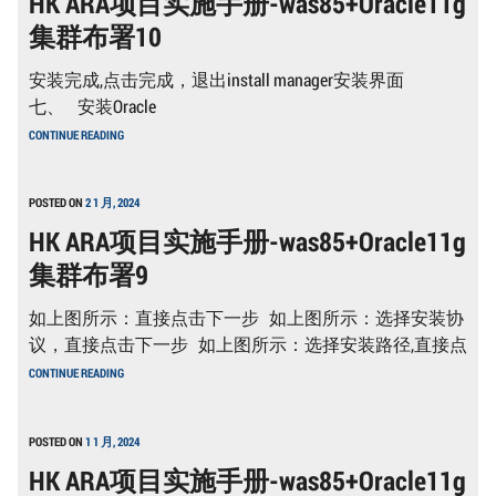
HK ARA项目实施手册-was85+Oracle11g
管
集群布署10
理
2
安装完成,点击完成，退出install manager安装界面
七、 安装Oracle
HK
CONTINUE READING
ARA
项
目
实
POSTED ON
2 1 月, 2024
施
HK ARA项目实施手册-was85+Oracle11g
手
册-
集群布署9
WAS85+ORACLE11G
集
群
如上图所示：直接点击下一步 如上图所示：选择安装协
布
署
议，直接点击下一步 如上图所示：选择安装路径,直接点
10
HK
CONTINUE READING
ARA
项
目
实
POSTED ON
1 1 月, 2024
施
HK ARA项目实施手册-was85+Oracle11g
手
册-