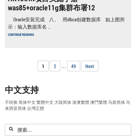
册-
was85+oracle11g集群布署12
WAS85+ORACLE11G
集
群
Oracle安装完成 八、 用dbca创建数据库 如上图所
布
署
示：输入数据库名，
13
HK
CONTINUE READING
AAHK
项
目
实
施
手
文
Page
Page
Page
1
2
…
49
Next
册-
WAS85+ORACLE11G
章
集
群
布
中文支持
分
署
12
页
不转换
简体中文
繁體中文
大陆简体
港澳繁體
澳門繁體
马新简体
马
来西亚简体
台灣正體
搜
索：