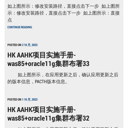
群
如上图所示：修改安装路径，直接点击下一步 如上图所
布
署
示：修改安装路径，直接点击下一步 如上图所示：直接
5
点
HK
CONTINUE READING
ARA
项
目
实
POSTED ON
2 10 月, 2023
施
HK AAHK项目实施手册-
手
册-
was85+oracle11g集群布署33
WAS85+ORACLE11G
集
群
如上图所示，在应用更新之后，确认应用更新之后
布
署
的版本信息，PACTH版本信息。
4
POSTED ON
1 10 月, 2023
HK AAHK项目实施手册-
was85+oracle11g集群布署32