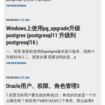
提
WINDOWS
CONTINUE READING
示：
下
HE
POSTGRESQL11
PGADMIN
升
4
级
POSTED ON
6 7 月, 2024
SERVER
到
COULD
Windows上使用pg_upgrade升级
POSTGRESQL16
NOT
所
BE
postgres (postgresql11 升级到
产
CONTACTED
生
postgresql16）
的
问
题。
一、背景 更新前使用的postgres版本是11版本，现将11
升级到16.2 二、更新步骤 需要说明的是，p
WINDOWS
CONTINUE READING
上
使
用
PG_UPGRADE
POSTED ON
2 6 月, 2024
升
Oracle用户、权限、角色管理3
级
POSTGRES
(POSTGRESQL11
7.设置当前用户要生效的角色(注：角色的生效是一个什
升
级
么概念呢？假设用户a有b1,b2,b3三个角色，那么如果b
到
ORACLE