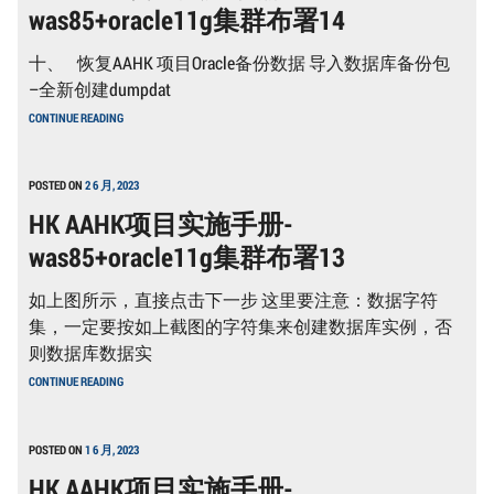
was85+oracle11g集群布署14
WAS85+ORACLE11G
集
群
十、 恢复AAHK 项目Oracle备份数据 导入数据库备份包
布
署
–全新创建dumpdat
15
HK
CONTINUE READING
AAHK
项
目
实
POSTED ON
2 6 月, 2023
施
HK AAHK项目实施手册-
手
册-
was85+oracle11g集群布署13
WAS85+ORACLE11G
集
群
如上图所示，直接点击下一步 这里要注意：数据字符
布
署
集，一定要按如上截图的字符集来创建数据库实例，否
14
则数据库数据实
HK
CONTINUE READING
AAHK
项
目
实
POSTED ON
1 6 月, 2023
施
HK AAHK项目实施手册-
手