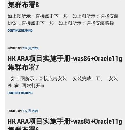
集群布署8
WAS85+ORACLE11G
集
群
如上图所示：直接点击下一步 如上图所示：选择安装
布
署
协议，直接点击下一步 如上图所示：选择安装路径
9
HK
CONTINUE READING
ARA
项
目
实
POSTED ON
2 12 月, 2023
施
HK ARA项目实施手册-was85+Oracle11g
手
册-
集群布署7
WAS85+ORACLE11G
集
群
如上图所示：直接点击安装 安装完成 五、 安装
布
署
Plugin 再次打开in
8
HK
CONTINUE READING
ARA
项
目
实
POSTED ON
1 12 月, 2023
施
HK ARA项目实施手册-was85+Oracle11g
手
册-
集群布署6
WAS85+ORACLE11G