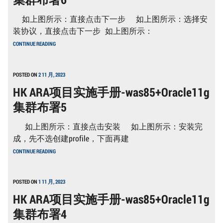
集
群
如上图所示：直接点击下一步 如上图所示：选择安
布
署
装协议，直接点击下一步 如上图所示：
7
HK
CONTINUE READING
ARA
项
目
实
POSTED ON
2 11 月, 2023
施
HK ARA项目实施手册-was85+Oracle11g
手
册-
集群布署5
WAS85+ORACLE11G
集
群
如上图所示：直接点击安装 如上图所示：安装完
布
署
成，先不选创建profile，下面再建
6
HK
CONTINUE READING
ARA
项
目
实
POSTED ON
1 11 月, 2023
施
HK ARA项目实施手册-was85+Oracle11g
手
册-
集群布署4
WAS85+ORACLE11G
集