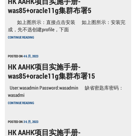
HK AAHK项目实施手册-
册-
was85+oracle11g集群布署5
WAS85+ORACLE11G
集
群
如上图所示：直接点击安装 如上图所示：安装完
布
署
成，先不选创建profile，下面
19
HK
CONTINUE READING
AAHK
项
目
实
POSTED ON
4 6 月, 2023
施
HK AAHK项目实施手册-
手
册-
was85+oracle11g集群布署15
WAS85+ORACLE11G
集
群
User:wasadmin Password:wasadmin 缺省密匙库密码：
布
署
wasadmi
5
HK
CONTINUE READING
AAHK
项
目
实
POSTED ON
3 6 月, 2023
施
HK AAHK项目实施手册-
手
册-