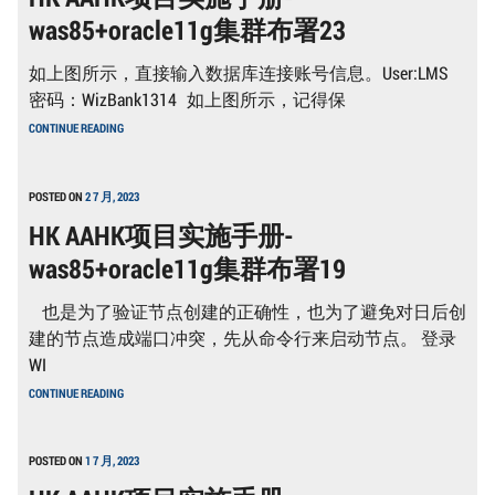
册-
was85+oracle11g集群布署23
WAS85+ORACLE11G
集
群
如上图所示，直接输入数据库连接账号信息。User:LMS
布
署
密码：WizBank1314 如上图所示，记得保
23
HK
CONTINUE READING
AAHK
项
目
实
POSTED ON
2 7 月, 2023
施
HK AAHK项目实施手册-
手
册-
was85+oracle11g集群布署19
WAS85+ORACLE11G
集
群
也是为了验证节点创建的正确性，也为了避免对日后创
布
署
建的节点造成端口冲突，先从命令行来启动节点。 登录
23
WI
HK
CONTINUE READING
AAHK
项
目
实
POSTED ON
1 7 月, 2023
施
手