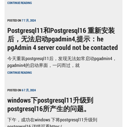
WINDOWS
CONTINUE READING
下
升
级
POSTGRESQL
POSTED ON
7 7 月, 2024
后，
Postgresql11和Postgresql16 重新安装
PGADMIN4
不
后，无法启动pgadmin4,提示：he
能
启
pgAdmin 4 server could not be contacted
动
今天重装postgresql11后，发现无法如常启动pgadmin4，
pgadmin4的启动界面，一闪而过，就
POSTGRESQL11
CONTINUE READING
和
POSTGRESQL16
重
新
POSTED ON
6 7 月, 2024
安
windows下postgresql11升级到
装
后，
postgresql16所产生的问题。
无
法
启
下午，成功在windows 下将postgresql11升级到
动
PGADMIN4,
postgresql16,详情可看https:/