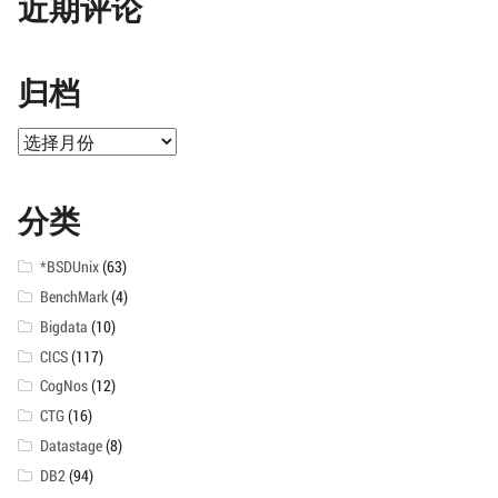
近期评论
归档
归
档
分类
*BSDUnix
(63)
BenchMark
(4)
Bigdata
(10)
CICS
(117)
CogNos
(12)
CTG
(16)
Datastage
(8)
DB2
(94)