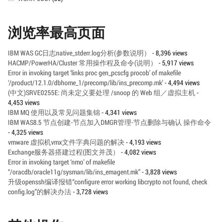
浏览率最高页面
IBM WAS GC日志native_stderr.log分析(参数说明）
- 8,396 views
HACMP/PowerHA/Cluster 常用操作程及命令(说明）
- 5,917 views
Error in invoking target ‘links proc gen_pcscfg procob’ of makefile
‘/product/12.1.0/dbhome_1/precomp/lib/ins_precomp.mk’
- 4,494 views
(中文)SRVE0255E: 尚未定义要处理 /snoop 的 Web 组／虚拟主机
-
4,453 views
IBM MQ 使用以及常见问题集锦
- 4,341 views
IBM WAS8.5 节点创建-节点加入DMGR管理-节点删除与确认 操作命令
- 4,325 views
vmware 虚拟机vmx文件字典问题的解决
- 4,193 views
Exchange服务器搭建过程(图文并茂）
- 4,082 views
Error in invoking target ‘nmo’ of makefile
“/oracdb/oracle11g/sysman/lib/ins_emagent.mk”
- 3,828 views
升级openssh编译报错“configure error working libcrypto not found, check
config.log”的解决办法
- 3,728 views