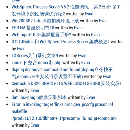
WebSphere Process Server V6.2 性能调优，第 2 部分 多并
发环境下的性能调优介绍2
written by
Evan
Win2008R2-lotus8 虚拟机环境下载
written by
Evan
ESB HA 搭建说明书10
written by
Evan
Weblogic+10.3+集群配置手册2
written by
Evan
ILOG JRules 和 WebSphere Process Server 集成概述1
written
by
Evan
TXSeries入门系列文章9
written by
Evan
Linux 下 整合 nginx 和 php
written by
Evan
dspmq dspmqver command not found(dspmq命令找不
到,dspmqver主安装目录设置不正确)
written by
Evan
Centos6.5 DB29 ORACLE11G WEBLOGC11G ESB8 安装实录1
written by
Evan
ibm ihs+plugin静默安装脚本
written by
Evan
Error in invoking target ‘links proc gen_pcscfg procob’ of
makefile
‘/product/12.1.0/dbhome_1/precomp/lib/ins_precomp.mk’
written by
Evan