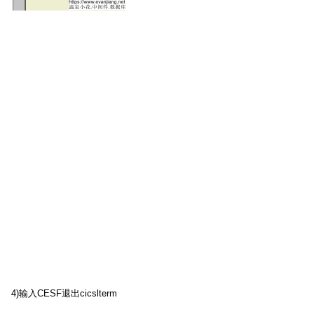
4)
输入
CESF
退出
cicslterm