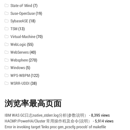
State oF Mind
(7)
Suse-OpenSuse
(19)
SybaseASE
(18)
TSM
(13)
Virtual-Machine
(70)
WebLogic
(55)
WebServers
(40)
Websphere
(270)
Windows
(5)
WPS-WBPM
(122)
WSRR-UDDI
(38)
浏览率最高页面
IBM WAS GC日志native_stderr.log分析(参数说明）
- 8,395 views
HACMP/PowerHA/Cluster 常用操作程及命令(说明）
- 5,914 views
Error in invoking target ‘links proc gen_pcscfg procob’ of makefile