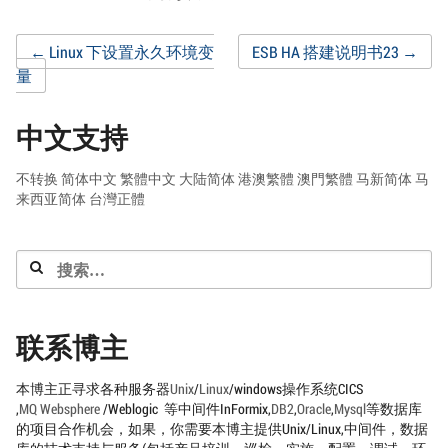
Post
←
Linux 下设置永久环境变
ESB HA 搭建说明书23
→
量
navigation
中文支持
不转换
简体中文
繁體中文
大陆简体
港澳繁體
澳門繁體
马新简体
马
来西亚简体
台灣正體
搜
索：
联系博主
本博主正寻求各种服务器
Unix
/
Linux
/windows操作系统CICS
,
MQ
Websphere
/Weblogic 等中间件InFormix,
DB2
,
Oracle
,
Mysql
等数据库
的项目合作机会，如果，你需要本博主提供Unix/Linux,中间件，数据