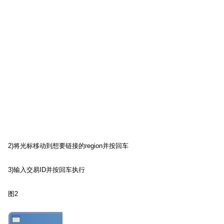
2)
将光标移动到想要链接的
region
并按回车
3)
输入交易
ID
并按回车执行
图
2