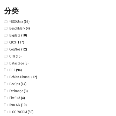
分类
*BSDUnix
(63)
BenchMark
(4)
Bigdata
(10)
CICS
(117)
CogNos
(12)
CTG
(16)
Datastage
(8)
DB2
(94)
Debian-Ubuntu
(12)
DevOps
(14)
Exchange
(3)
FireBird
(4)
Ibm-Aix
(10)
ILOG-WODM
(80)