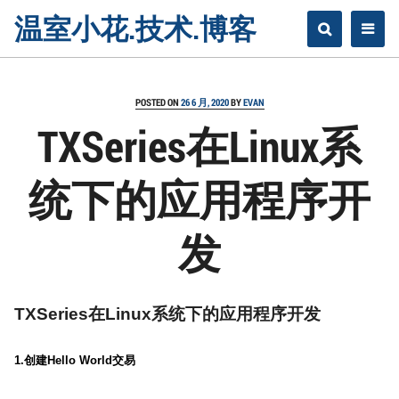
Skip
温室小花.技术.博客
to
content
POSTED ON
26 6 月, 2020
BY
EVAN
TXSeries在Linux系
统下的应用程序开
发
TXSeries
在
Linux
系统下的应用程序开发
1.
创建
Hello World
交易