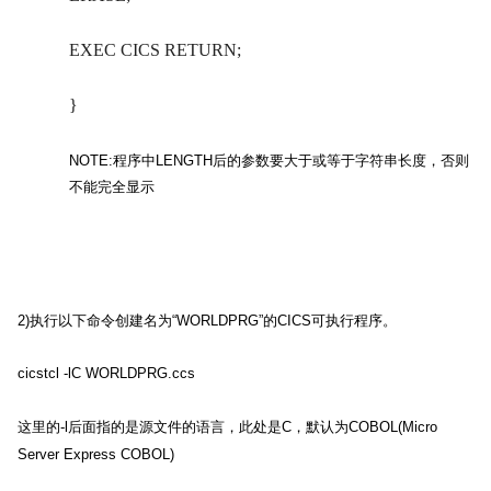
EXEC CICS RETURN;
}
NOTE:
程序中
LENGTH
后的参数要大于或等于字符串长度，否则
不能完全显示
2)
执行以下命令创建名为
“WORLDPRG”
的
CICS
可执行程序。
cicstcl -lC WORLDPRG.ccs
这里的
-l
后面指的是源文件的语言，此处是
C
，默认为
COBOL(Micro
Server Express COBOL)