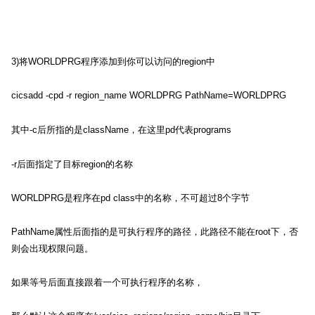
3)
将
WORLDPRG
程序添加到你可以访问的
region
中
cicsadd -cpd -r region_name WORLDPRG PathName=WORLDPRG
其中
-c
后所指的是
className
，在这里
pd
代表
programs
-r
后面指定了目标
region
的名称
WORLDPRG
是程序在
pd class
中的名称，不可超过
8
个字节
PathName
属性后面指的是可执行程序的路径，此路径不能在
root
下，否
则会出现权限问题。
如果等号后面直接跟着一个可执行程序的名称，