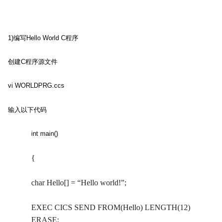
1)
编写
Hello World C
程序
创建
C
程序源文件
vi WORLDPRG.ccs
输入以下代码
int main()
{
char Hello[] = “Hello world!”;
EXEC CICS SEND FROM(Hello) LENGTH(12)
ERASE;