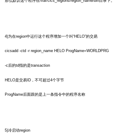
那么默认这个程序在
/var/cics_regions/region_name/bin
目录下。
4)
为在
region
中运行这个程序增加一个叫
“HELO”
的交易
cicsadd -ctd -r region_name HELO ProgName=WORLDPRG
-c
后的
td
指的是
transaction
HELO
是交易
ID
，不可超过
4
个字节
ProgName
后面跟的是上一条指令中的程序名称
5)
冷启动
region