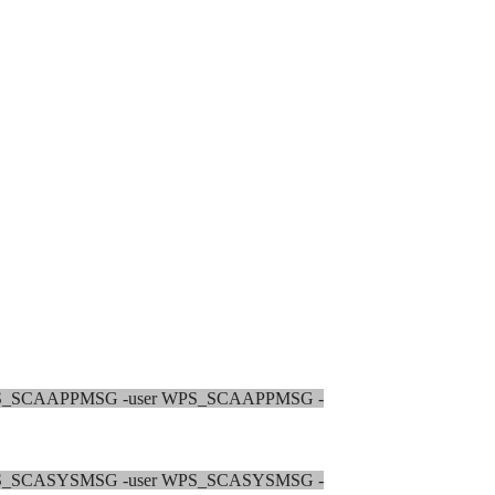
hema WPS_SCAAPPMSG -user WPS_SCAAPPMSG -
hema WPS_SCASYSMSG -user WPS_SCASYSMSG -