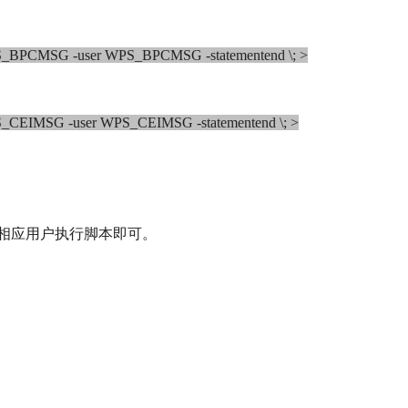
a WPS_BPCMSG -user WPS_BPCMSG -statementend \; >
 WPS_CEIMSG -user WPS_CEIMSG -statementend \; >
，用相应用户执行脚本即可。