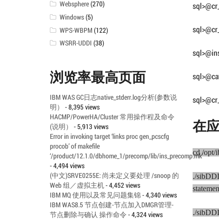
Websphere
(270)
sql>@cr_
Windows
(5)
sql>@cr_
WPS-WBPM
(122)
WSRR-UDDI
(38)
sql>@in
浏览率最高页面
sql>@ca
IBM WAS GC日志native_stderr.log分析(参数说
sql>@cr
明）
- 8,395 views
HACMP/PowerHA/Cluster 常用操作程及命令
在应
(说明）
- 5,913 views
Error in invoking target ‘links proc gen_pcscfg
procob’ of makefile
cd /opt
‘/product/12.1.0/dbhome_1/precomp/lib/ins_precomp.mk’
- 4,494 views
(中文)SRVE0255E: 尚未定义要处理 /snoop 的
./sibDD
Web 组／虚拟主机
- 4,452 views
stateme
IBM MQ 使用以及常见问题集锦
- 4,340 views
IBM WAS8.5 节点创建-节点加入DMGR管理-
./sibDD
节点删除与确认 操作命令
- 4,324 views