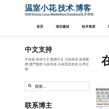
Skip
温室小花.技术.博客
to
content
纯粹的Unix/Linux/MiddleWare/DataBase技术博客
首页
项目建设
技术资质
中文支持
不转换
简体中文
繁體中文
大陆简体
港澳繁
體
澳門繁體
马新简体
马来西亚简体
台灣正
體
搜
索：
联系博主