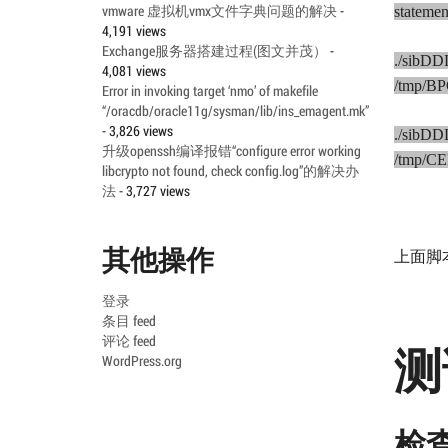
vmware 虚拟机vmx文件字典问题的解决
-
stateme
4,191 views
Exchange服务器搭建过程(图文并茂）
-
./sibDD
4,081 views
/tmp/B
Error in invoking target ‘nmo’ of makefile
“/oracdb/oracle11g/sysman/lib/ins_emagent.mk”
- 3,826 views
./sibDD
升级openssh编译报错“configure error working
/tmp/CE
libcrypto not found, check config.log”的解决办
法
- 3,727 views
其他操作
上面脚
登录
条目 feed
评论 feed
测
WordPress.org
检查