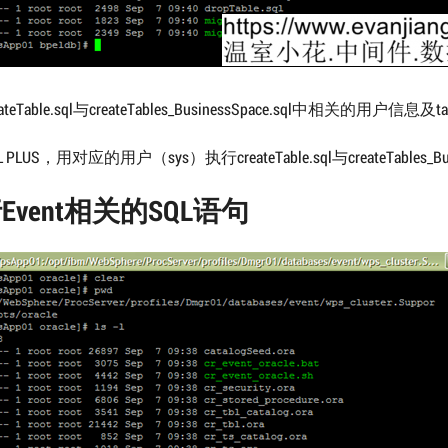
teTable.sql与createTables_BusinessSpace.sql中相关的用户信息及t
PLUS，用对应的用户（sys）执行createTable.sql与createTables_Busin
Event相关的SQL语句