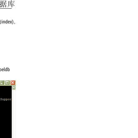
index)。
peldb