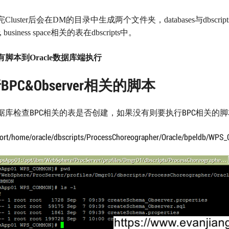
完
Cluster
后会在
DM
的目录中生成两个文件夹，
databases
与
dbscript
, business space
相关的表在
dbscripts
中。
有脚本到
Oracle
数据库端执行
BPC&Observer相关的脚本
据库检查BPC相关的表是否创建，如果没有则要执行BPC相关的
port/home/oracle/dbscripts/ProcessChoreographer/Oracle/bpeldb/WP