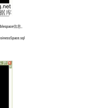
ablespace信息。
essSpace.sql