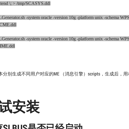
ntend \; > /tmp/SCASYS.ddl
LGenerator.sh -system oracle -version 10g -platform unix -schem
PCME.ddl
LGenerator.sh -system oracle -version 10g -platform unix -schema
IME.ddl
本分别生成不同用户对应的ME （消息引擎）scripts，生成后
试安装
SI BUS是否已经启动