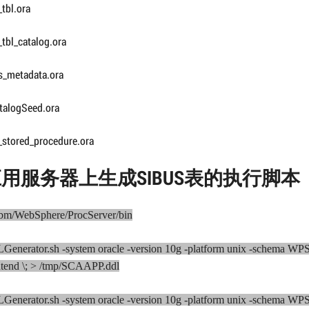
tbl.ora
tbl_catalog.ora
s_metadata.ora
talogSeed.ora
_stored_procedure.ora
用服务器上生成SIBUS表的执行脚本
/ibm/WebSphere/ProcServer/bin
LGenerator.sh -system oracle -version 10g -platform unix -sc
ntend \; > /tmp/SCAAPP.ddl
LGenerator.sh -system oracle -version 10g -platform unix -sc