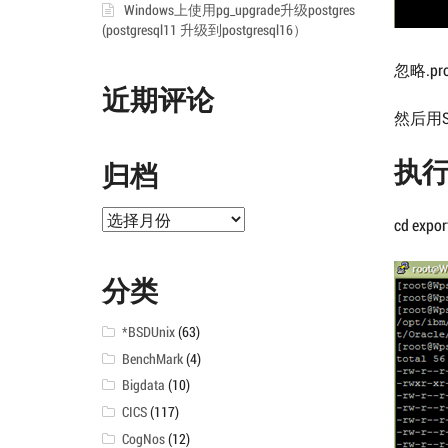
Windows上使用pg_upgrade升级postgres
(postgresql11 升级到postgresql16）
忽略.pro
近期评论
然后用S
执行B
归档
归
cd expor
档
分类
*BSDUnix
(63)
BenchMark
(4)
Bigdata
(10)
CICS
(117)
CogNos
(12)