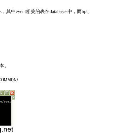
s
，其中
event
相关的表在
databases
中，而
bpc,
脚本。
S_COMMON/