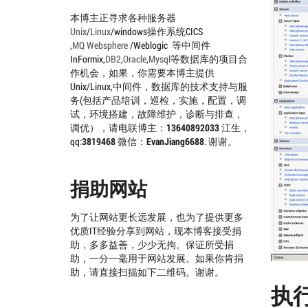
本博主正寻求各种服务器
Unix
/
Linux
/windows操作系统CICS
,
MQ
Websphere
/Weblogic 等中间件
InFormix,
DB2
,
Oracle
,
Mysql
等数据库的项目合
作机会，如果，你需要本博主提供
Unix/Linux,中间件，数据库的技术支持与服
务(包括产品培训，巡检，实施，配置，调
试，环境搭建，故障维护，诊断与排查，
调优），请电联博主：
13640892033
江生，
qq:
3819468
微信：
EvanJiang6688
. 谢谢。
捐助网站
为了让网站更长远发展，也为了提供更多
优质IT经验分享到网站，现本博客接受捐
助，多多益善，少少无拘。保证所受捐
助，一分一毫用于网站发展。如果你肯捐
助，请直接扫描如下二维码。谢谢。
执行