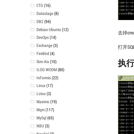
CTG
(16)
Datastage
(8)
DB2
(94)
Debian-Ubuntu
(12)
去掉crea
DevOps
(14)
Exchange
(3)
打开SQL 
FireBird
(4)
执行
Ibm-Aix
(10)
ILOG-WODM
(80)
InFormix
(22)
Linux
(17)
Lotus
(3)
Maximo
(19)
Mqm
(117)
MySql
(65)
NBU
(3)
NewSql
(3)