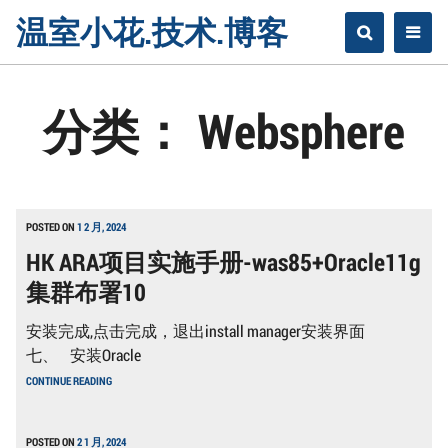
Skip
温室小花.技术.博客
to
content
分类：
Websphere
POSTED ON
1 2 月, 2024
HK ARA项目实施手册-was85+Oracle11g
集群布署10
安装完成,点击完成，退出install manager安装界面
七、 安装Oracle
HK
CONTINUE READING
ARA
项
目
实
POSTED ON
2 1 月, 2024