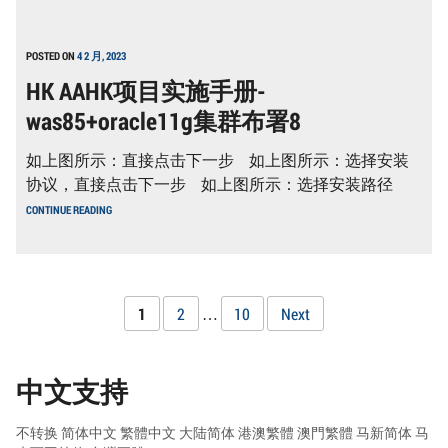
AAHK
17
项
目
实
POSTED ON
4 2 月, 2023
施
HK AAHK项目实施手册-
手
册-
was85+oracle11g集群布署8
WAS85+ORACLE11G
集
群
如上图所示：直接点击下一步 如上图所示：选择安装
布
署
协议，直接点击下一步 如上图所示：选择安装路径
16
HK
CONTINUE READING
AAHK
项
目
实
施
手
文
Page
Page
Page
1
2
…
10
Next
册-
WAS85+ORACLE11G
章
集
群
布
中文支持
分
署
8
页
不转换
简体中文
繁體中文
大陆简体
港澳繁體
澳門繁體
马新简体
马