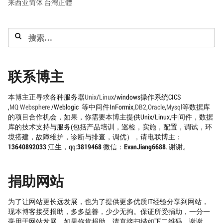
来西亚简体
台灣正體
搜
索：
联系博主
本博主正寻求各种服务器
Unix
/
Linux
/windows操作系统CICS
,
MQ
Websphere
/Weblogic 等中间件InFormix,
DB2
,
Oracle
,
Mysql
等数据库
的项目合作机会，如果，你需要本博主提供Unix/Linux,中间件，数据
库的技术支持与服务(包括产品培训，巡检，实施，配置，调试，环
境搭建，故障维护，诊断与排查，调优），请电联博主：
13640892033
江生，qq:
3819468
微信：
EvanJiang6688
. 谢谢。
捐助网站
为了让网站更长远发展，也为了提供更多优质IT经验分享到网站，
现本博客接受捐助，多多益善，少少无拘。保证所受捐助，一分一
毫用于网站发展。如果你肯捐助，请直接扫描如下二维码。谢谢。