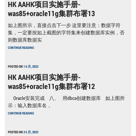
HK AAHK项目实施手册-
手
册-
was85+oracle11g集群布署13
WAS85+ORACLE11G
集
群
如上图所示，直接点击下一步 这里要注意：数据字符
布
署
集，一定要按如上截图的字符集来创建数据库实例，否
14
则数据库数据实
HK
CONTINUE READING
AAHK
项
目
实
POSTED ON
1 6 月, 2023
施
HK AAHK项目实施手册-
手
册-
was85+oracle11g集群布署12
WAS85+ORACLE11G
集
群
Oracle安装完成 八、 用dbca创建数据库 如上图所
布
署
示：输入数据库名，
13
HK
CONTINUE READING
AAHK
项
目
实
POSTED ON
3 5 月, 2023
施