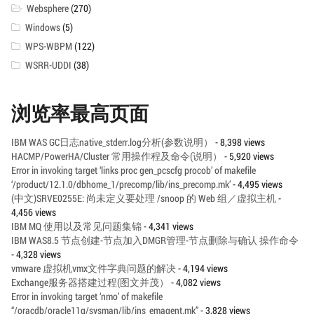
Websphere
(270)
Windows
(5)
WPS-WBPM
(122)
WSRR-UDDI
(38)
浏览率最高页面
IBM WAS GC日志native_stderr.log分析(参数说明）
- 8,398 views
HACMP/PowerHA/Cluster 常用操作程及命令(说明）
- 5,920 views
Error in invoking target ‘links proc gen_pcscfg procob’ of makefile
‘/product/12.1.0/dbhome_1/precomp/lib/ins_precomp.mk’
- 4,495 views
(中文)SRVE0255E: 尚未定义要处理 /snoop 的 Web 组／虚拟主机
-
4,456 views
IBM MQ 使用以及常见问题集锦
- 4,341 views
IBM WAS8.5 节点创建-节点加入DMGR管理-节点删除与确认 操作命令
- 4,328 views
vmware 虚拟机vmx文件字典问题的解决
- 4,194 views
Exchange服务器搭建过程(图文并茂）
- 4,082 views
Error in invoking target ‘nmo’ of makefile
“/oracdb/oracle11g/sysman/lib/ins_emagent.mk”
- 3,828 views