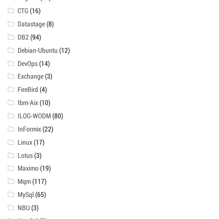
CTG
(16)
Datastage
(8)
DB2
(94)
Debian-Ubuntu
(12)
DevOps
(14)
Exchange
(3)
FireBird
(4)
Ibm-Aix
(10)
ILOG-WODM
(80)
InFormix
(22)
Linux
(17)
Lotus
(3)
Maximo
(19)
Mqm
(117)
MySql
(65)
NBU
(3)