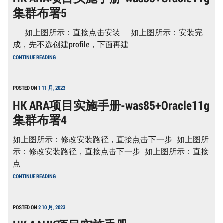
册-
集群布署5
WAS85+ORACLE11G
集
群
如上图所示：直接点击安装 如上图所示：安装完
布
署
成，先不选创建profile，下面再建
6
HK
CONTINUE READING
ARA
项
目
实
POSTED ON
1 11 月, 2023
施
HK ARA项目实施手册-was85+Oracle11g
手
册-
集群布署4
WAS85+ORACLE11G
集
群
如上图所示：修改安装路径，直接点击下一步 如上图所
布
署
示：修改安装路径，直接点击下一步 如上图所示：直接
5
点
HK
CONTINUE READING
ARA
项
目
实
POSTED ON
2 10 月, 2023
施
手