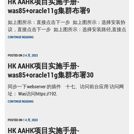
HK AAHK项目实施手册-
册-
was85+oracle11g集群布署9
WAS85+ORACLE11G
集
群
如上图所示：直接点击下一步 如上图所示：选择安装协
布
署
议，直接点击下一步 如上图所示：选择安装路径,直接点
10
HK
CONTINUE READING
AAHK
项
目
实
POSTED ON
2 4 月, 2023
施
HK AAHK项目实施手册-
手
册-
was85+oracle11g集群布署30
WAS85+ORACLE11G
集
群
同步一下webserver 的插件 十七、访问前台应用 访问网
布
署
址： Was访问https://192.
9
HK
CONTINUE READING
AAHK
项
目
实
POSTED ON
1 4 月, 2023
施
HK AAHK项目实施手册-
手
册-