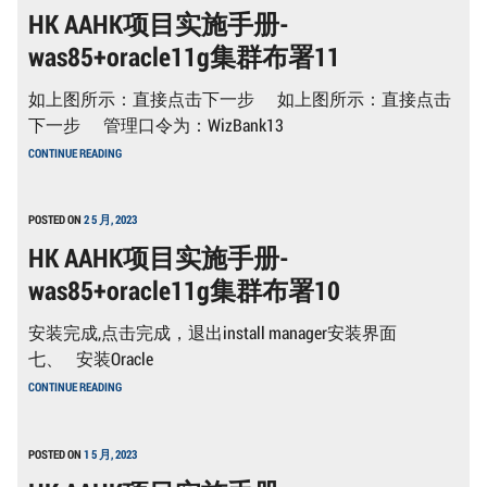
HK AAHK项目实施手册-
手
册-
was85+oracle11g集群布署11
WAS85+ORACLE11G
集
群
如上图所示：直接点击下一步 如上图所示：直接点击
布
署
下一步 管理口令为：WizBank13
12
HK
CONTINUE READING
AAHK
项
目
实
POSTED ON
2 5 月, 2023
施
HK AAHK项目实施手册-
手
册-
was85+oracle11g集群布署10
WAS85+ORACLE11G
集
群
安装完成,点击完成，退出install manager安装界面
布
署
七、 安装Oracle
11
HK
CONTINUE READING
AAHK
项
目
实
POSTED ON
1 5 月, 2023
施
手