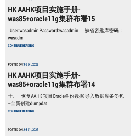
施
HK AAHK项目实施手册-
手
册-
was85+oracle11g集群布署15
WAS85+ORACLE11G
集
群
User:wasadmin Password:wasadmin 缺省密匙库密码：
布
署
wasadmi
5
HK
CONTINUE READING
AAHK
项
目
实
POSTED ON
3 6 月, 2023
施
HK AAHK项目实施手册-
手
册-
was85+oracle11g集群布署14
WAS85+ORACLE11G
集
群
十、 恢复AAHK 项目Oracle备份数据 导入数据库备份包
布
署
–全新创建dumpdat
15
HK
CONTINUE READING
AAHK
项
目
实
POSTED ON
2 6 月, 2023
施