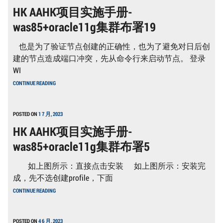
施
HK AAHK项目实施手册-
手
册-
was85+oracle11g集群布署19
WAS85+ORACLE11G
集
群
也是为了验证节点创建的正确性，也为了避免对日后创
布
署
建的节点造成端口冲突，先从命令行来启动节点。 登录
23
WI
HK
CONTINUE READING
AAHK
项
目
实
POSTED ON
1 7 月, 2023
施
HK AAHK项目实施手册-
手
册-
was85+oracle11g集群布署5
WAS85+ORACLE11G
集
群
如上图所示：直接点击安装 如上图所示：安装完
布
署
成，先不选创建profile，下面
19
HK
CONTINUE READING
AAHK
项
目
实
POSTED ON
4 6 月, 2023