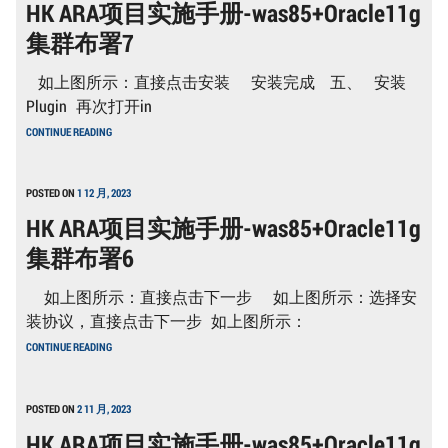
HK ARA项目实施手册-was85+Oracle11g
手
册-
集群布署7
WAS85+ORACLE11G
集
群
如上图所示：直接点击安装 安装完成 五、 安装
布
署
Plugin 再次打开in
8
HK
CONTINUE READING
ARA
项
目
实
POSTED ON
1 12 月, 2023
施
HK ARA项目实施手册-was85+Oracle11g
手
册-
集群布署6
WAS85+ORACLE11G
集
群
如上图所示：直接点击下一步 如上图所示：选择安
布
署
装协议，直接点击下一步 如上图所示：
7
HK
CONTINUE READING
ARA
项
目
实
POSTED ON
2 11 月, 2023
施
HK ARA项目实施手册-was85+Oracle11g
手