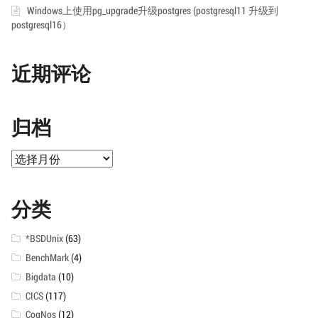
Windows上使用pg_upgrade升级postgres (postgresql11 升级到
postgresql16）
近期评论
归档
归
档
分类
*BSDUnix
(63)
BenchMark
(4)
Bigdata
(10)
CICS
(117)
CogNos
(12)