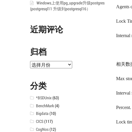
Windows上使用pg_upgrade升级postgres
Agents c
(postgresql11 升级到postgresql16）
Lock Ti
近期评论
Internal
归档
归
相关数
档
Max sto
分类
Interva
*BSDUnix
(63)
BenchMark
(4)
Percent.
Bigdata
(10)
CICS
(117)
Lock ti
CogNos
(12)