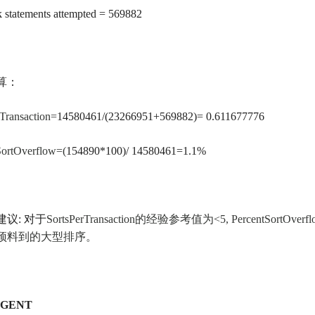
 statements attempted = 569882
算：
Transaction=
14580461/(23266951+569882)= 0.611677776
SortOverflow=(
154890*100)/ 14580461=1.1%
建议
:
对于
SortsPerTransaction
的经验参考值为
<5, PercentSortOverf
预料到的大型排序。
 AGENT