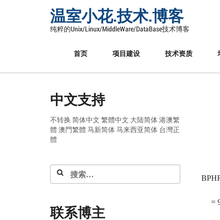
Skip
温室小花.技术.博客
to
content
纯粹的Unix/Linux/MiddleWare/DataBase技术博客
首页
项目建设
技术资质
中文支持
不转换
简体中文
繁體中文
大陆简体
港澳繁
體
澳門繁體
马新简体
马来西亚简体
台灣正
體
搜
BPHR
索：
= 97
联系博主