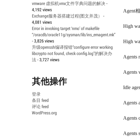
vmware 虚拟机vmx文件字典问题的解决
-
4,192 views
Agent
Exchange服务器搭建过程(图文并茂）
-
4,081 views
High wat
Error in invoking target ‘nmo’ of makefile
“/oracdb/oracle11g/sysman/lib/ins_emagent.mk”
- 3,826 views
High wat
升级openssh编译报错“configure error working
libcrypto not found, check config.log”的解决办
Agents r
法
- 3,727 views
Agents w
其他操作
Idle age
登录
条目 feed
Agents a
评论 feed
WordPress.org
Agents 
Agents s