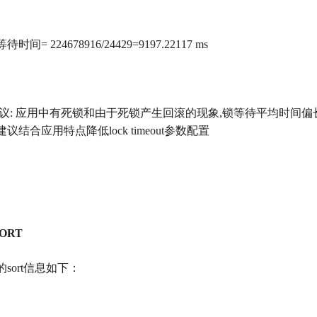
等待时间
= 224678916/24429=9197.22117 ms
议
:
应用中有死锁和由于死锁产生回滚的现象
,
锁等待平均时间偏
建议结合应用特点降低
lock timeout
参数配置
 SORT
的
sort
信息如下：