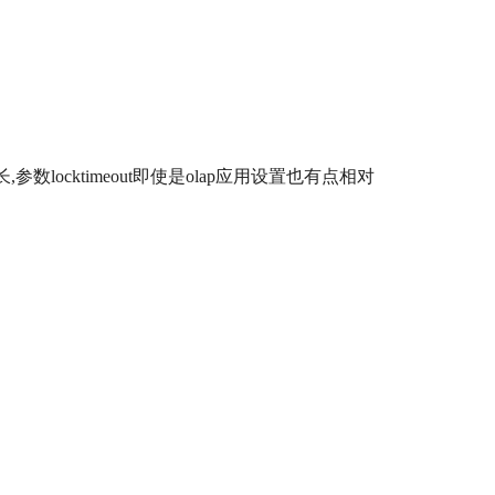
长
,
参数
locktimeout
即使是
olap
应用设置也有点相对