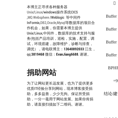
本博主正寻求各种服务器
Unix
/
Linux
/windows操作系统CICS
Buffer 
,
MQ
Websphere
/Weblogic 等中间件
InFormix,
DB2
,
Oracle
,
Mysql
等数据库的项目合
作机会，如果，你需要本博主提供
Buffer 
Unix/Linux,中间件，数据库的技术支持与服
务(包括产品培训，巡检，实施，配置，调
Buffer
试，环境搭建，故障维护，诊断与排查，
调优），请电联博主：
13640892033
江生，
qq:
3819468
微信：
EvanJiang6688
. 谢谢。
Buffer 
BPHR
捐助网站
=99.
为了让网站更长远发展，也为了提供更多
优质IT经验分享到网站，现本博客接受捐
结论
/
建
助，多多益善，少少无拘。保证所受捐
助，一分一毫用于网站发展。如果你肯捐
助，请直接扫描如下二维码。谢谢。