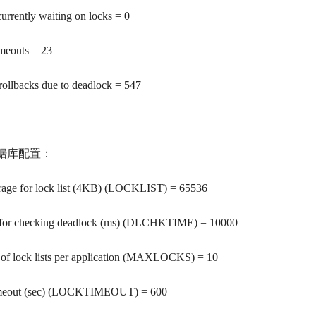
urrently waiting on locks = 0
meouts = 23
 rollbacks due to deadlock = 547
据库配置：
rage for lock list (4KB) (LOCKLIST) = 65536
l for checking deadlock (ms) (DLCHKTIME) = 10000
 of lock lists per application (MAXLOCKS) = 10
meout (sec) (LOCKTIMEOUT) = 600