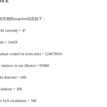
 LOCK
相关锁的
snapshot
信息如下：
ld currently = 47
its = 24429
tabase waited on locks (ms) = 224678916
t memory in use (Bytes) = 85888
ks detected = 669
alations = 368
e lock escalations = 368