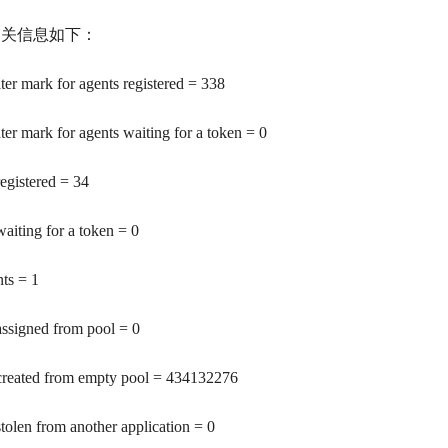
相关信息如下：
er mark for agents registered = 338
er mark for agents waiting for a token = 0
egistered = 34
aiting for a token = 0
nts = 1
ssigned from pool = 0
created from empty pool = 434132276
tolen from another application = 0