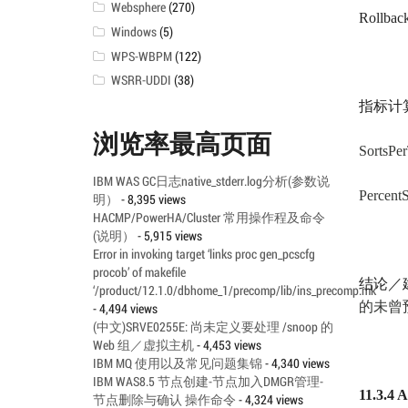
Websphere
(270)
Rollback
Windows
(5)
WPS-WBPM
(122)
WSRR-UDDI
(38)
指标计
浏览率最高页面
SortsPer
IBM WAS GC日志native_stderr.log分析(参数说
Percent
明）
- 8,395 views
HACMP/PowerHA/Cluster 常用操作程及命令
(说明）
- 5,915 views
Error in invoking target ‘links proc gen_pcscfg
procob’ of makefile
结论／
‘/product/12.1.0/dbhome_1/precomp/lib/ins_precomp.mk’
的未曾
- 4,494 views
(中文)SRVE0255E: 尚未定义要处理 /snoop 的
Web 组／虚拟主机
- 4,453 views
IBM MQ 使用以及常见问题集锦
- 4,340 views
IBM WAS8.5 节点创建-节点加入DMGR管理-
11.3.4
节点删除与确认 操作命令
- 4,324 views