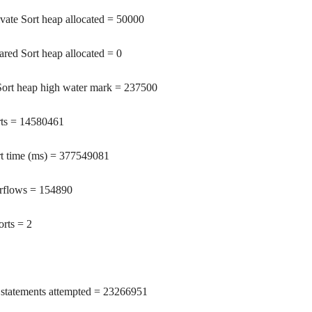
ivate Sort heap allocated = 50000
ared Sort heap allocated = 0
Sort heap high water mark = 237500
rts = 14580461
rt time (ms) = 377549081
erflows = 154890
orts = 2
statements attempted = 23266951