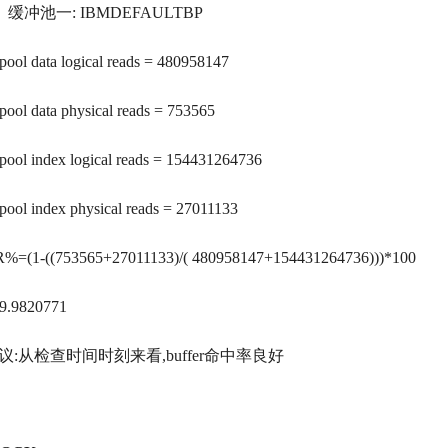

缓冲池一
: IBMDEFAULTBP
pool data logical reads = 480958147
pool data physical reads = 753565
 pool index logical reads = 154431264736
pool index physical reads = 27011133
%=(1-((753565+27011133)/( 480958147+154431264736)))*100
9820771
议
:
从检查时间时刻来看
,buffer
命中率良好