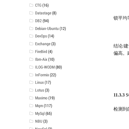
CTG
(16)
Datastage
(8)
锁平均
DB2
(94)
Debian-Ubuntu
(12)
DevOps
(14)
Exchange
(3)
结论
/
建
FireBird
(4)
偏高。
Ibm-Aix
(10)
ILOG-WODM
(80)
InFormix
(22)
Linux
(17)
Lotus
(3)
11.3.3
Maximo
(19)
Mqm
(117)
检测到
MySql
(65)
NBU
(3)
NewSql
(3)