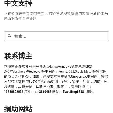
中文支持
不转换
简体中文
繁體中文
大陆简体
港澳繁體
澳門繁體
马新简体
马
来西亚简体
台灣正體
搜
索：
联系博主
本博主正寻求各种服务器
Unix
/
Linux
/windows操作系统CICS
,
MQ
Websphere
/Weblogic 等中间件InFormix,
DB2
,
Oracle
,
Mysql
等数据库
的项目合作机会，如果，你需要本博主提供Unix/Linux,中间件，数据
库的技术支持与服务(包括产品培训，巡检，实施，配置，调试，环
境搭建，故障维护，诊断与排查，调优），请电联博主：
13640892033
江生，qq:
3819468
微信：
EvanJiang6688
. 谢谢。
捐助网站