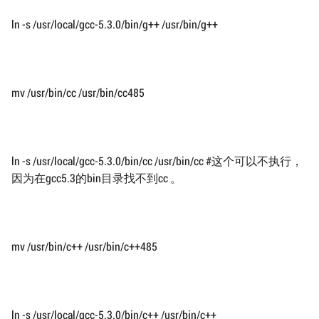
ln -s /usr/local/gcc-5.3.0/bin/g++ /usr/bin/g++
mv /usr/bin/cc /usr/bin/cc485
ln -s /usr/local/gcc-5.3.0/bin/cc /usr/bin/cc #这个可以不执行，
因为在gcc5.3的bin目录找不到cc 。
mv /usr/bin/c++ /usr/bin/c++485
ln -s /usr/local/gcc-5.3.0/bin/c++ /usr/bin/c++