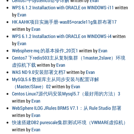
Centos7中systemctl命令详解
written by
Evan
WPS 6.1.2 Installaction with ORACLE on WINDOWS-i11
written
by
Evan
HK AAHK项目实施手册-was85+oracle11g集群布署17
written by
Evan
WPS 6.1.2 Installaction with ORACLE on WINDOWS-i4
written
by
Evan
Websphere mq 的基本操作_20页1
written by
Evan
Centos7 下redis503主从复制集群（1master,2slave）环境
虚拟机下载
written by
Evan
WAS ND 9.0安装部署文档7
written by
Evan
MySQL5.6 数据库主从同步安装与配置详解
（Master/Slave）02
written by
Evan
Centos Linux7源代码安装Mysql5.7（最好用的方法）3
written by
Evan
WebSphere ILOG JRules BRMS V7.1：从 Rule Studio 部署
written by
Evan
快速搭建DB2 purescale集群测试环境（VWMARE虚拟机）
written by
Evan