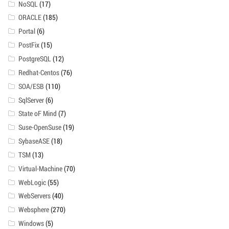
NoSQL
(17)
ORACLE
(185)
Portal
(6)
PostFix
(15)
PostgreSQL
(12)
Redhat-Centos
(76)
SOA/ESB
(110)
SqlServer
(6)
State oF Mind
(7)
Suse-OpenSuse
(19)
SybaseASE
(18)
TSM
(13)
Virtual-Machine
(70)
WebLogic
(55)
WebServers
(40)
Websphere
(270)
Windows
(5)