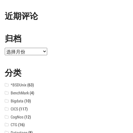
近期评论
归档
归
档
分类
*BSDUnix
(63)
BenchMark
(4)
Bigdata
(10)
CICS
(117)
CogNos
(12)
CTG
(16)
Datastage
(8)