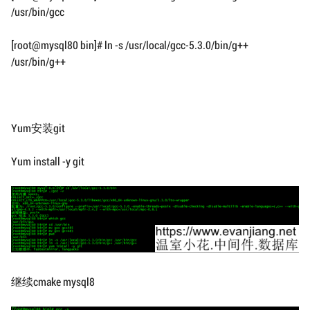
/usr/bin/gcc
[root@mysql80 bin]# ln -s /usr/local/gcc-5.3.0/bin/g++
/usr/bin/g++
Yum安装git
Yum install -y git
继续cmake mysql8