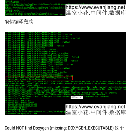
貌似编译完成
Could NOT find Doxygen (missing: DOXYGEN_EXECUTABLE)
这个