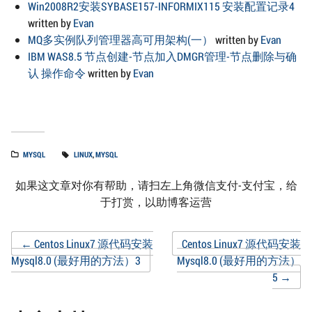
Win2008R2安装SYBASE157-INFORMIX115 安装配置记录4
written by
Evan
MQ多实例队列管理器高可用架构(一）
written by
Evan
IBM WAS8.5 节点创建-节点加入DMGR管理-节点删除与确
认 操作命令
written by
Evan
MYSQL
LINUX
,
MYSQL
如果这文章对你有帮助，请扫左上角微信支付-支付宝，给
于打赏，以助博客运营
Post
←
Centos Linux7 源代码安装
Centos Linux7 源代码安装
Mysql8.0 (最好用的方法）3
Mysql8.0 (最好用的方法）
5
→
navigation