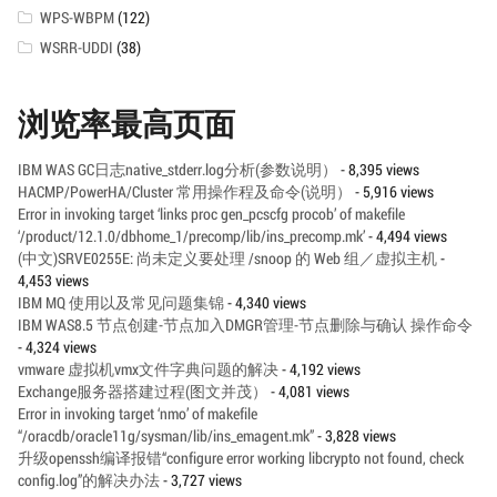
WPS-WBPM
(122)
WSRR-UDDI
(38)
浏览率最高页面
IBM WAS GC日志native_stderr.log分析(参数说明）
- 8,395 views
HACMP/PowerHA/Cluster 常用操作程及命令(说明）
- 5,916 views
Error in invoking target ‘links proc gen_pcscfg procob’ of makefile
‘/product/12.1.0/dbhome_1/precomp/lib/ins_precomp.mk’
- 4,494 views
(中文)SRVE0255E: 尚未定义要处理 /snoop 的 Web 组／虚拟主机
-
4,453 views
IBM MQ 使用以及常见问题集锦
- 4,340 views
IBM WAS8.5 节点创建-节点加入DMGR管理-节点删除与确认 操作命令
- 4,324 views
vmware 虚拟机vmx文件字典问题的解决
- 4,192 views
Exchange服务器搭建过程(图文并茂）
- 4,081 views
Error in invoking target ‘nmo’ of makefile
“/oracdb/oracle11g/sysman/lib/ins_emagent.mk”
- 3,828 views
升级openssh编译报错“configure error working libcrypto not found, check
config.log”的解决办法
- 3,727 views