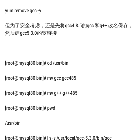
yum remove gcc -y
但为了安全考虑，还是先将gcc4.8.5的gcc 和g++ 改名保存，
然后建gcc5.3.0的软链接
[root@mysql80 bin]# cd /usr/bin
[root@mysql80 bin]# mv gcc gcc485
[root@mysql80 bin]# mv g++ g++485
[root@mysql80 bin]# pwd
/usr/bin
[root@mysql80 bin]# ln -s /usr/local/gcc-5.3.0/bin/gcc