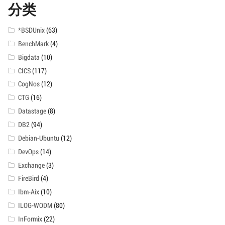
分类
*BSDUnix
(63)
BenchMark
(4)
Bigdata
(10)
CICS
(117)
CogNos
(12)
CTG
(16)
Datastage
(8)
DB2
(94)
Debian-Ubuntu
(12)
DevOps
(14)
Exchange
(3)
FireBird
(4)
Ibm-Aix
(10)
ILOG-WODM
(80)
InFormix
(22)