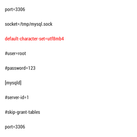
port=3306
socket=/tmp/mysql.sock
default-character-set=utf8mb4
#user=root
#password=123
[mysqld]
#server-id=1
#skip-grant-tables
port=3306