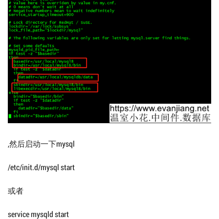
,然后启动一下mysql
/etc/init.d/mysql start
或者
service mysqld start