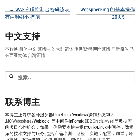
Post
←
WAS管理控制台密码遗忘
Websphere mq 的基本操作
有两种补救措施
_20页5
→
navigation
中文支持
不转换
简体中文
繁體中文
大陆简体
港澳繁體
澳門繁體
马新简体
马
来西亚简体
台灣正體
搜
索：
联系博主
本博主正寻求各种服务器
Unix
/
Linux
/windows操作系统CICS
,
MQ
Websphere
/Weblogic 等中间件InFormix,
DB2
,
Oracle
,
Mysql
等数据库
的项目合作机会，如果，你需要本博主提供Unix/Linux,中间件，数据
库的技术支持与服务(包括产品培训，巡检，实施，配置，调试，环
境搭建，故障维护，诊断与排查，调优），请电联博主：