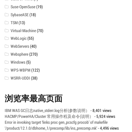
Suse-OpenSuse
(19)
SybaseASE
(18)
TSM
(13)
Virtual-Machine
(70)
WebLogic
(55)
WebServers
(40)
Websphere
(270)
Windows
(5)
WPS-WBPM
(122)
WSRR-UDDI
(38)
浏览率最高页面
IBM WAS GC日志native_stderr.log分析(参数说明）
- 8,401 views
HACMP/PowerHA/Cluster 常用操作程及命令(说明）
- 5,924 views
Error in invoking target ‘links proc gen_pcscfg procob’ of makefile
‘/product/12.1.0/dbhome_1/precomp/lib/ins_precomp.mk’
- 4,496 views