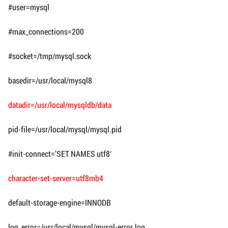
#user=mysql
#max_connections=200
#socket=/tmp/mysql.sock
basedir=/usr/local/mysql8
datadir=/usr/local/mysqldb/data
pid-file=/usr/local/mysql/mysql.pid
#init-connect=’SET NAMES utf8′
character-set-server=utf8mb4
default-storage-engine=INNODB
log_error=/usr/local/mysql/mysql-error.log