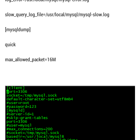
slow_query_log_file=/usr/local/mysql/mysql-slow.log
[mysqldump]
quick
max_allowed_packet=16M