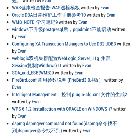
题。
written by
Evan
WAS健康检查报告-WAS巡检模板
written by
Evan
Oracle DBA日常维护工作手册参考10
written by
Evan
WMB_NOTE_学习笔记9
written by
Evan
windows下升级postgresql后，pgadmin4不能启动
written
by
Evan
Configuring XA Transaction Managers to Use DB2 UDB3
written
by
Evan
weblogic双机集群配置WebLogic_Server_11g_集群、
Session复制(Windows)11
written by
Evan
SOA_and_ESB(WMB)9
written by
Evan
FireBird.conf 常用参数说明 (FrieBird3.0.4版）
written by
Evan
Intelligent Management：控制 plugin-cfg.xml 文件的生成2
written by
Evan
WPS 6.1.2 Installaction with ORACLE on WINDOWS-i7
written
by
Evan
dspmq dspmqver command not found(dspmq命令找不
到,dspmqver命令找不到)
written by
Evan