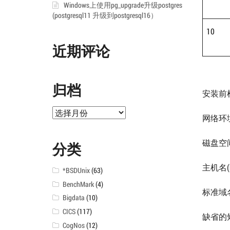
Windows上使用pg_upgrade升级postgres
(postgresql11 升级到postgresql16）
10
近期评论
归档
安装前
归
网络环
档
磁盘空
分类
主机名(
*BSDUnix
(63)
BenchMark
(4)
标准域名服
Bigdata
(10)
CICS
(117)
缺省的短
CogNos
(12)