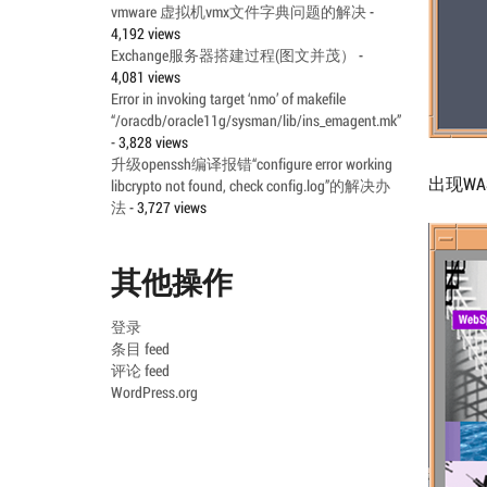
vmware 虚拟机vmx文件字典问题的解决
-
4,192 views
Exchange服务器搭建过程(图文并茂）
-
4,081 views
Error in invoking target ‘nmo’ of makefile
“/oracdb/oracle11g/sysman/lib/ins_emagent.mk”
- 3,828 views
升级openssh编译报错“configure error working
出现W
libcrypto not found, check config.log”的解决办
法
- 3,727 views
其他操作
登录
条目 feed
评论 feed
WordPress.org