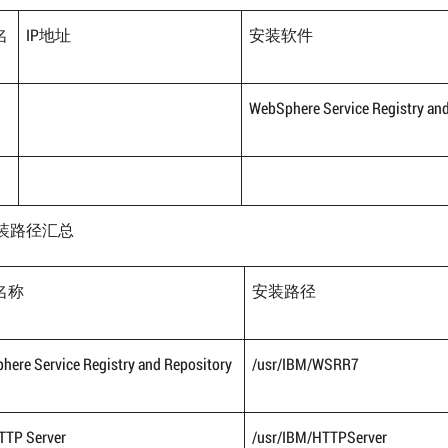
名
IP地址
安装软件
WebSphere Service Registry an
装路径汇总
名称
安装路径
here Service Registry and Repository
/usr/IBM/WSRR7
TTP Server
/usr/IBM/HTTPServer