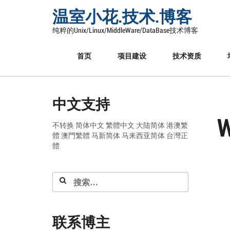
Skip
温室小花.技术.博客
to
content
纯粹的Unix/Linux/MiddleWare/DataBase技术博客
首页
项目建设
技术资质
中文支持
不转换
简体中文
繁體中文
大陆简体
港澳繁
體
澳門繁體
马新简体
马来西亚简体
台灣正
體
搜
索：
联系博主