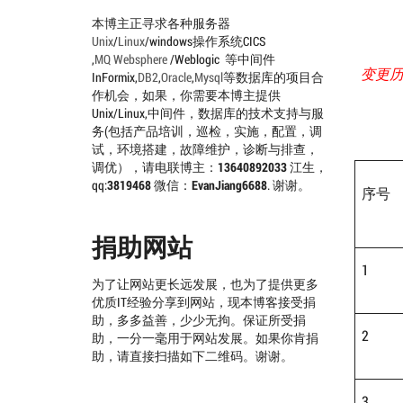
本博主正寻求各种服务器
Unix
/
Linux
/windows操作系统CICS
,
MQ
Websphere
/Weblogic 等中间件
变更
InFormix,
DB2
,
Oracle
,
Mysql
等数据库的项目合
作机会，如果，你需要本博主提供
Unix/Linux,中间件，数据库的技术支持与服
务(包括产品培训，巡检，实施，配置，调
试，环境搭建，故障维护，诊断与排查，
调优），请电联博主：
13640892033
江生，
qq:
3819468
微信：
EvanJiang6688
. 谢谢。
序号
捐助网站
1
为了让网站更长远发展，也为了提供更多
优质IT经验分享到网站，现本博客接受捐
助，多多益善，少少无拘。保证所受捐
2
助，一分一毫用于网站发展。如果你肯捐
助，请直接扫描如下二维码。谢谢。
3