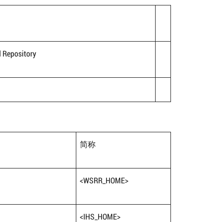
d Repository
简称
<WSRR_HOME>
<IHS_HOME>