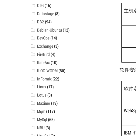
CTG
(16)
主机
Datastage
(8)
DB2
(94)
Debian-Ubuntu
(12)
DevOps
(14)
Exchange
(3)
FireBird
(4)
Ibm-Aix
(10)
软件安
ILOG-WODM
(80)
InFormix
(22)
Linux
(17)
软件
Lotus
(3)
Maximo
(19)
WebSp
Mqm
(117)
MySql
(65)
NBU
(3)
IBM H
NewSql
(3)