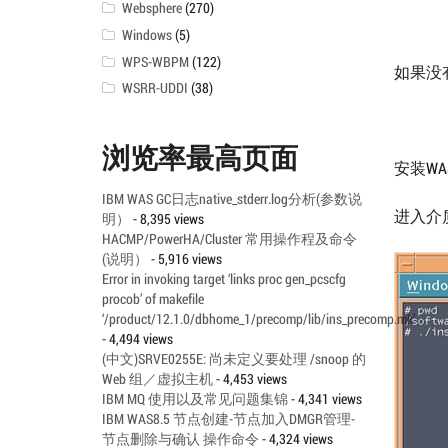
Websphere
(270)
Windows
(5)
WPS-WBPM
(122)
如果没
WSRR-UDDI
(38)
浏览率最高页面
安装WAS
IBM WAS GC日志native_stderr.log分析(参数说
进入介质
明）
- 8,395 views
HACMP/PowerHA/Cluster 常用操作程及命令
(说明）
- 5,916 views
Error in invoking target ‘links proc gen_pcscfg
procob’ of makefile
‘/product/12.1.0/dbhome_1/precomp/lib/ins_precomp.mk’
- 4,494 views
(中文)SRVE0255E: 尚未定义要处理 /snoop 的
Web 组／虚拟主机
- 4,453 views
IBM MQ 使用以及常见问题集锦
- 4,341 views
IBM WAS8.5 节点创建-节点加入DMGR管理-
节点删除与确认 操作命令
- 4,324 views