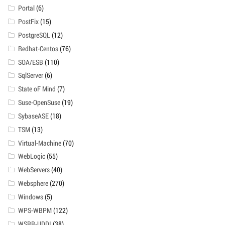
Portal
(6)
PostFix
(15)
PostgreSQL
(12)
Redhat-Centos
(76)
SOA/ESB
(110)
SqlServer
(6)
State oF Mind
(7)
Suse-OpenSuse
(19)
SybaseASE
(18)
TSM
(13)
Virtual-Machine
(70)
WebLogic
(55)
WebServers
(40)
Websphere
(270)
Windows
(5)
WPS-WBPM
(122)
WSRR-UDDI
(38)