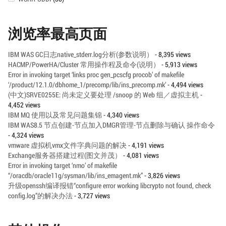
浏览率最高页面
IBM WAS GC日志native_stderr.log分析(参数说明）
- 8,395 views
HACMP/PowerHA/Cluster 常用操作程及命令(说明）
- 5,913 views
Error in invoking target ‘links proc gen_pcscfg procob’ of makefile
‘/product/12.1.0/dbhome_1/precomp/lib/ins_precomp.mk’
- 4,494 views
(中文)SRVE0255E: 尚未定义要处理 /snoop 的 Web 组／虚拟主机
-
4,452 views
IBM MQ 使用以及常见问题集锦
- 4,340 views
IBM WAS8.5 节点创建-节点加入DMGR管理-节点删除与确认 操作命令
- 4,324 views
vmware 虚拟机vmx文件字典问题的解决
- 4,191 views
Exchange服务器搭建过程(图文并茂）
- 4,081 views
Error in invoking target ‘nmo’ of makefile
“/oracdb/oracle11g/sysman/lib/ins_emagent.mk”
- 3,826 views
升级openssh编译报错“configure error working libcrypto not found, check
config.log”的解决办法
- 3,727 views