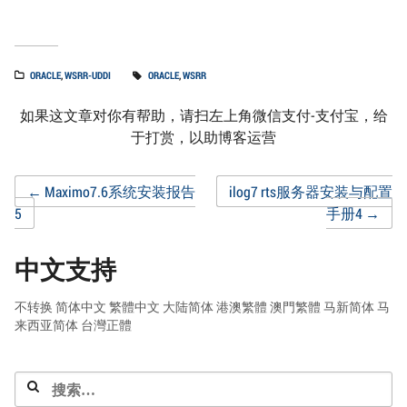
ORACLE
,
WSRR-UDDI
ORACLE
,
WSRR
如果这文章对你有帮助，请扫左上角微信支付-支付宝，给
于打赏，以助博客运营
Post
←
Maximo7.6系统安装报告
ilog7 rts服务器安装与配置
5
手册4
→
navigation
中文支持
不转换
简体中文
繁體中文
大陆简体
港澳繁體
澳門繁體
马新简体
马
来西亚简体
台灣正體
搜
索：