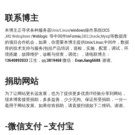
联系博主
本博主正寻求各种服务器
Unix
/
Linux
/windows操作系统CICS
,
MQ
Websphere
/Weblogic 等中间件InFormix,
DB2
,
Oracle
,
Mysql
等数据库
的项目合作机会，如果，你需要本博主提供Unix/Linux,中间件，数据
库的技术支持与服务(包括产品培训，巡检，实施，配置，调试，环
境搭建，故障维护，诊断与排查，调优），请电联博主：
13640892033
江生，qq:
3819468
微信：
EvanJiang6688
. 谢谢。
捐助网站
为了让网站更长远发展，也为了提供更多优质IT经验分享到网站，
现本博客接受捐助，多多益善，少少无拘。保证所受捐助，一分一
毫用于网站发展。如果你肯捐助，请直接扫描如下二维码。谢谢。
-微信支付 –支付宝