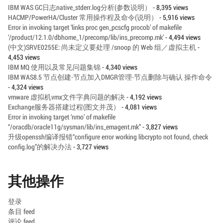
IBM WAS GC日志native_stderr.log分析(参数说明）
- 8,395 views
HACMP/PowerHA/Cluster 常用操作程及命令(说明）
- 5,916 views
Error in invoking target ‘links proc gen_pcscfg procob’ of makefile
‘/product/12.1.0/dbhome_1/precomp/lib/ins_precomp.mk’
- 4,494 views
(中文)SRVE0255E: 尚未定义要处理 /snoop 的 Web 组／虚拟主机
-
4,453 views
IBM MQ 使用以及常见问题集锦
- 4,340 views
IBM WAS8.5 节点创建-节点加入DMGR管理-节点删除与确认 操作命令
- 4,324 views
vmware 虚拟机vmx文件字典问题的解决
- 4,192 views
Exchange服务器搭建过程(图文并茂）
- 4,081 views
Error in invoking target ‘nmo’ of makefile
“/oracdb/oracle11g/sysman/lib/ins_emagent.mk”
- 3,827 views
升级openssh编译报错“configure error working libcrypto not found, check
config.log”的解决办法
- 3,727 views
其他操作
登录
条目 feed
评论 feed