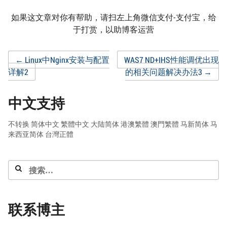
如果这文章对你有帮助，请扫左上角微信支付-支付宝，给
于打赏，以助博客运营
Post
←
Linux中Nginx安装与配置
WAS7 ND+IHS性能调优出现
详解2
的相关问题解决办法3
→
navigation
中文支持
不转换
简体中文
繁體中文
大陆简体
港澳繁體
澳門繁體
马新简体
马
来西亚简体
台灣正體
搜
索：
联系博主