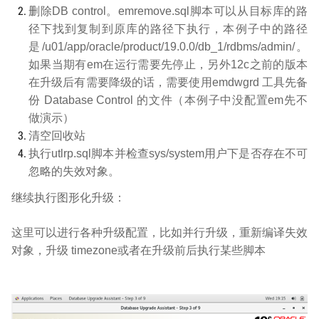
删除
DB control
。
emremove.sql
脚本可以从目标库的路
径下找到复制到原库的路径下执行，本例子中的路径
是
/u01/app/oracle/product/19.0.0/db_1/rdbms/admin/
。
如果当期有
em
在运行需要先停止，另外
12c
之前的版本
在升级后有需要降级的话，需要使用
emdwgrd
工具先备
份
Database Control
的文件（本例子中没配置
em
先不
做演示）
清空回收站
执行
utlrp.sql
脚本并检查
sys/system
用户下是否存在不可
忽略的失效对象。
继续执行图形化升级：
这里可以进行各种升级配置，比如并行升级，重新编译失效
对象，升级
timezone
或者在升级前后执行某些脚本