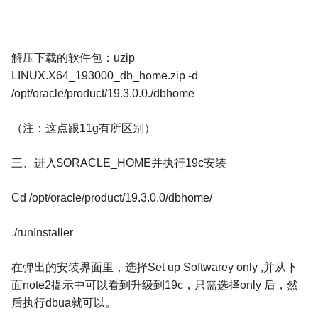
解压下载的软件包：
uzip
LINUX.X64_193000_db_home.zip -d
/opt/oracle/product/19.3.0.0./dbhome
（注：这点跟
11g
有所区别）
三、进入
$ORACLE_HOME
并执行
19c
安装
Cd /opt/oracle/product/19.3.0.0/dbhome/
./runInstaller
在弹出的安装界面里，选择
Set up Softwarey only ,
并从下
面
note2
提示中可以看到升级到
19c
，只需选择
only
后，然
后执行
dbua
就可以。