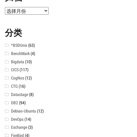
归
档
分类
*BSDUnix
(63)
BenchMark
(4)
Bigdata
(10)
CICS
(117)
CogNos
(12)
CTG
(16)
Datastage
(8)
DB2
(94)
Debian-Ubuntu
(12)
DevOps
(14)
Exchange
(3)
FireBird
(4)