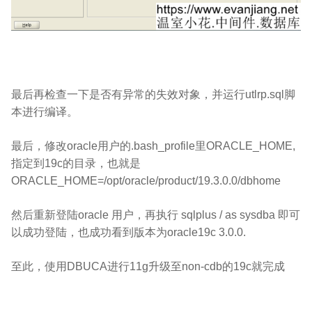
最后再检查一下是否有异常的失效对象，并运行
utlrp.sql
脚
本进行编译。
最后，修改
oracle
用户的
.bash_profile
里
ORACLE_HOME,
指定到
19c
的目录，也就是
ORACLE_HOME=/opt/oracle/product/19.3.0.0/dbhome
然后重新登陆
oracle
用户，再执行
sqlplus / as sysdba
即可
以成功登陆，也成功看到版本为
oracle19c 3.0.0.
至此，使用
DBUCA
进行
11g
升级至
non-cdb
的
19c
就完成