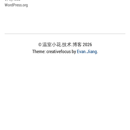
WordPress.org
© 温室小花.技术.博客 2026
Theme: creativefocus by
Evan.Jiang
.