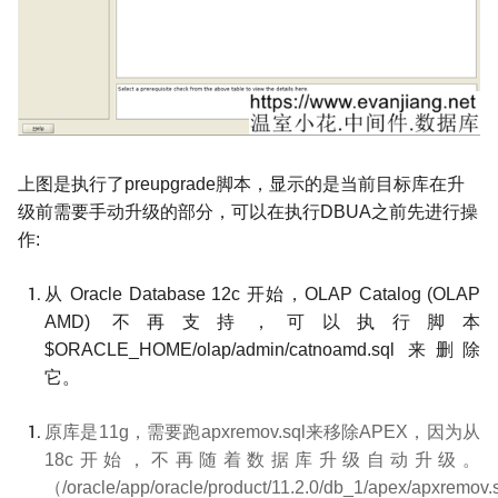
上图是执行了
preupgrade
脚本，显示的是当前目标库在升
级前需要手动升级的部分，可以在执行
DBUA
之前先进行操
作
:
从
Oracle Database 12c
开始，
OLAP Catalog (OLAP
AMD)
不再支持，可以执行脚本
$ORACLE_HOME/olap/admin/catnoamd.sql
来删除
它。
原库是
11g
，需要跑
apxremov.sql
来移除
APEX
，因为从
18c
开始，不再随着数据库升级自动升级。
（
/oracle/app/oracle/product/11.2.0/db_1/apex/apxremov.