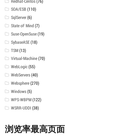
Redhat-Centos
(76)
SOA/ESB
(110)
SqlServer
(6)
State oF Mind
(7)
Suse-OpenSuse
(19)
SybaseASE
(18)
TSM
(13)
Virtual-Machine
(70)
WebLogic
(55)
WebServers
(40)
Websphere
(270)
Windows
(5)
WPS-WBPM
(122)
WSRR-UDDI
(38)
浏览率最高页面