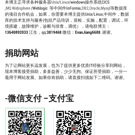
本博主正寻求各种服务器
Unix
/
Linux
/windows操作系统CICS
,
MQ
Websphere
/Weblogic 等中间件InFormix,
DB2
,
Oracle
,
Mysql
等数据库
的项目合作机会，如果，你需要本博主提供Unix/Linux,中间件，数据
库的技术支持与服务(包括产品培训，巡检，实施，配置，调试，环
境搭建，故障维护，诊断与排查，调优），请电联博主：
13640892033
江生，qq:
3819468
微信：
EvanJiang6688
. 谢谢。
捐助网站
为了让网站更长远发展，也为了提供更多优质IT经验分享到网站，
现本博客接受捐助，多多益善，少少无拘。保证所受捐助，一分一
毫用于网站发展。如果你肯捐助，请直接扫描如下二维码。谢谢。
-微信支付 –支付宝