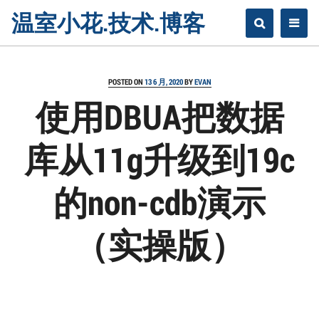
Skip
温室小花.技术.博客
to
content
POSTED ON
13 6 月, 2020
BY
EVAN
使用DBUA把数据
库从11g升级到19c
的non-cdb演示
（实操版）