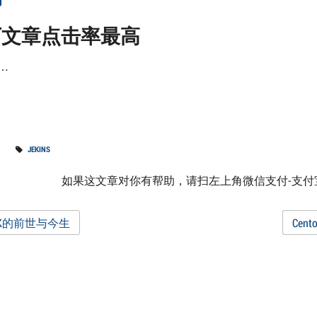
下文章点击率最高
g…
JEKINS
如果这文章对你有帮助，请扫左上角微信支付-支
st
LK的前世与今生
Cen
vigation