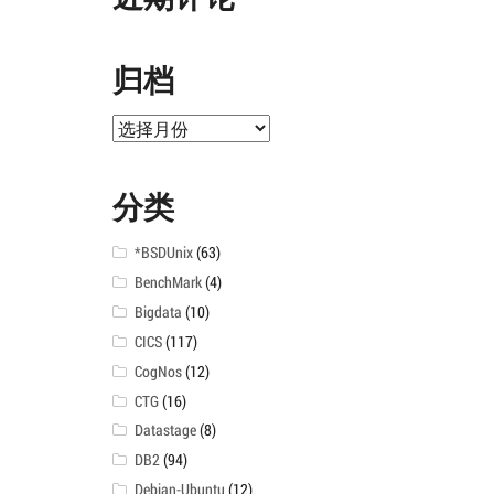
归档
归
档
分类
*BSDUnix
(63)
BenchMark
(4)
Bigdata
(10)
CICS
(117)
CogNos
(12)
CTG
(16)
Datastage
(8)
DB2
(94)
Debian-Ubuntu
(12)