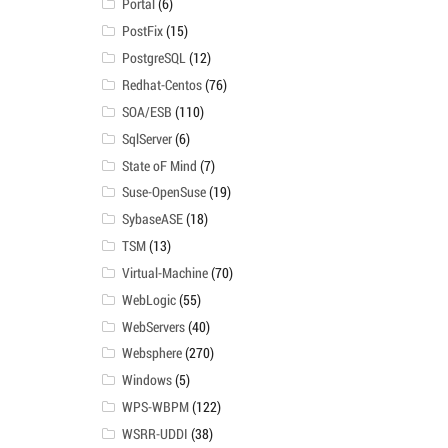
Portal
(6)
PostFix
(15)
PostgreSQL
(12)
Redhat-Centos
(76)
SOA/ESB
(110)
SqlServer
(6)
State oF Mind
(7)
Suse-OpenSuse
(19)
SybaseASE
(18)
TSM
(13)
Virtual-Machine
(70)
WebLogic
(55)
WebServers
(40)
Websphere
(270)
Windows
(5)
WPS-WBPM
(122)
WSRR-UDDI
(38)