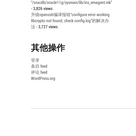
“/oracdb/oracle11g/sysman/lib/ins_emagent.mk”
- 3,826 views
升级openssh编译报错“configure error working
libcrypto not found, check config.log”的解决办
法
- 3,727 views
其他操作
登录
条目 feed
评论 feed
WordPress.org