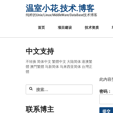
Skip
温室小花.技术.博客
to
content
纯粹的Unix/Linux/MiddleWare/DataBase技术博客
首页
项目建设
技术资质
中文支持
不转换
简体中文
繁體中文
大陆简体
港澳繁
體
澳門繁體
马新简体
马来西亚简体
台灣正
體
此内容
搜
密码：
索：
联系博主