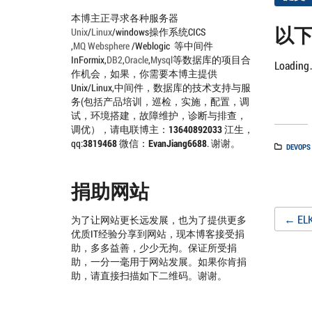
本博主正寻求各种服务器
以
Unix
/
Linux
/windows操作系统CICS
,
MQ
Websphere
/Weblogic 等中间件
InFormix,
DB2
,
Oracle
,
Mysql
等数据库的项目合
Loadin
作机会，如果，你需要本博主提供
Unix/Linux,中间件，数据库的技术支持与服
务(包括产品培训，巡检，实施，配置，调
试，环境搭建，故障维护，诊断与排查，
调优），请电联博主：
13640892033
江生，
qq:
3819468
微信：
EvanJiang6688
. 谢谢。
DEVOPS
捐助网站
Po
←
E
为了让网站更长远发展，也为了提供更多
优质IT经验分享到网站，现本博客接受捐
助，多多益善，少少无拘。保证所受捐
na
助，一分一毫用于网站发展。如果你肯捐
助，请直接扫描如下二维码。谢谢。