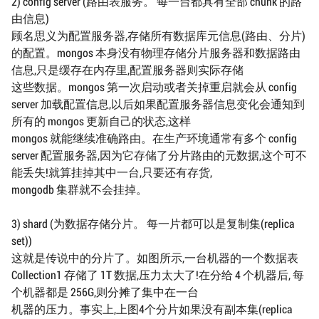
2) config server (路由表服务。 每一台都具有全部 chunk 的路
由信息)
顾名思义为配置服务器,存储所有数据库元信息(路由、分片)
的配置。mongos 本身没有物理存储分片服务器和数据路由
信息,只是缓存在内存里,配置服务器则实际存储
这些数据。mongos 第一次启动或者关掉重启就会从 config
server 加载配置信息,以后如果配置服务器信息变化会通知到
所有的 mongos 更新自己的状态,这样
mongos 就能继续准确路由。在生产环境通常有多个 config
server 配置服务器,因为它存储了分片路由的元数据,这个可不
能丢失!就算挂掉其中一台,只要还有存货,
mongodb 集群就不会挂掉。
3) shard (为数据存储分片。 每一片都可以是复制集(replica
set))
这就是传说中的分片了。如图所示,一台机器的一个数据表
Collection1 存储了 1T 数据,压力太大了!在分给 4 个机器后, 每
个机器都是 256G,则分摊了集中在一台
机器的压力。事实上,上图4个分片如果没有副本集(replica