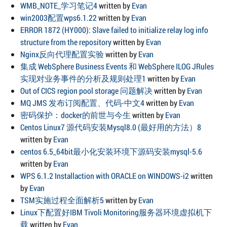
WMB_NOTE_学习笔记4
written by
Evan
win2003配置wps6.1.22
written by
Evan
ERROR 1872 (HY000): Slave failed to initialize relay log info
structure from the repository
written by
Evan
Nginx反向代理配置实验
written by
Evan
集成 WebSphere Business Events 和 WebSphere ILOG JRules
实现对业务事件的分析及规则处理1
written by
Evan
Out of CICS region pool storage 问题解决
written by
Evan
MQ JMS 发布订阅配置、代码-中文4
written by
Evan
密码保护：docker的前世与今生
written by
Evan
Centos Linux7 源代码安装Mysql8.0 (最好用的方法）8
written by
Evan
centos 6.5_64bit最小化安装环境下源码安装mysql-5.6
written by
Evan
WPS 6.1.2 Installaction with ORACLE on WINDOWS-i2
written
by
Evan
TSM实施过程全面解析5
written by
Evan
Linux下配置好IBM Tivoli Monitoring服务器环境虚拟机下
载
written by
Evan