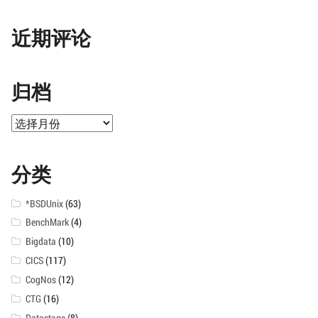
近期评论
归档
归
档
分类
*BSDUnix
(63)
BenchMark
(4)
Bigdata
(10)
CICS
(117)
CogNos
(12)
CTG
(16)
Datastage
(8)