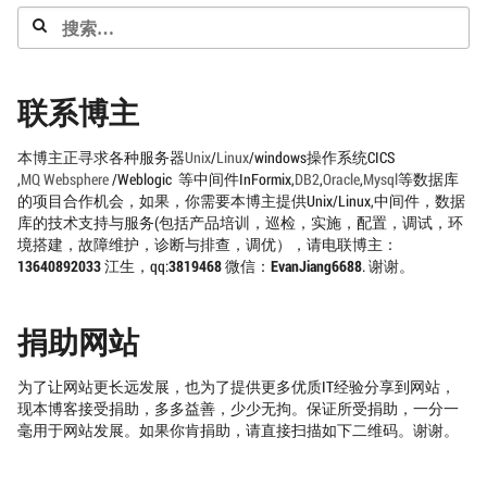
搜
索：
联系博主
本博主正寻求各种服务器
Unix
/
Linux
/windows操作系统CICS
,
MQ
Websphere
/Weblogic 等中间件InFormix,
DB2
,
Oracle
,
Mysql
等数据库
的项目合作机会，如果，你需要本博主提供Unix/Linux,中间件，数据
库的技术支持与服务(包括产品培训，巡检，实施，配置，调试，环
境搭建，故障维护，诊断与排查，调优），请电联博主：
13640892033
江生，qq:
3819468
微信：
EvanJiang6688
. 谢谢。
捐助网站
为了让网站更长远发展，也为了提供更多优质IT经验分享到网站，
现本博客接受捐助，多多益善，少少无拘。保证所受捐助，一分一
毫用于网站发展。如果你肯捐助，请直接扫描如下二维码。谢谢。