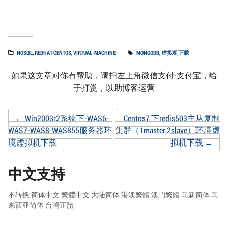
NOSQL
,
REDHAT-CENTOS
,
VIRTUAL-MACHINE
MONGODB
,
虚拟机下载
如果这文章对你有帮助，请扫左上角微信支付-支付宝，给
于打赏，以助博客运营
Post
←
Win2003r2系统下-WAS6-
Centos7 下redis503主从复制
WAS7-WAS8-WAS855服务器环
集群（1master,2slave）环境虚
境虚拟机下载
拟机下载
→
navigation
中文支持
不转换
简体中文
繁體中文
大陆简体
港澳繁體
澳門繁體
马新简体
马
来西亚简体
台灣正體