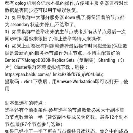
都有 oplog 机制会记录本机的操作,方便和主服 务器进行对比
数据是否同步还可以用于错误恢复。
2）如果集群中大部分服务器 down 机了,保留活着的节点都
为 secondary 状态并停止,不选举了。
3）如果集群中选举出来的主节点或者所有从节点最后一次
同步时间看起来很旧了,停止选举等待人来操作。
4）如果上面都没有问题就选择最后操作时间戳最新(保证数
据是最新的)的服务器节点作为主节点。本博主配置好的
Centos7下MongoDB308-Replica Sets（复制集）Sharding（分
片）Cluster集群环境虚拟机下载，链接：
https://pan.baidu.com/s/1knkcRzBkfD76_qWO4UiuLg
提取码：v5nt 下载后，用Vmware Workstation即可以打开，使
用
副本集选举的特点：
选举还有个前提条件,参与选举的节点数量必须大于副本集
总节点数量的一半（建议副本集成员为奇数。最多12个副本
节点,最多7个节点参与选举）
如果已经小于一半了所有节点保持只读状态。集合中的成员