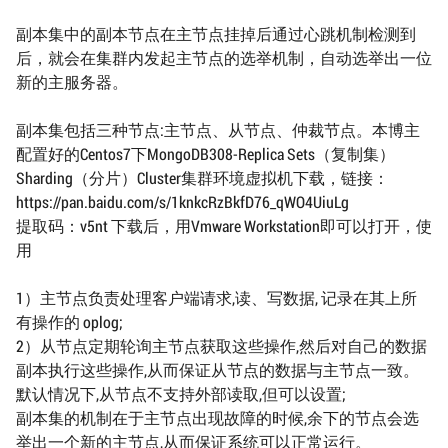
副本集中的副本节点在主节点挂掉后通过心跳机制检测到
后，就会在集群内发起主节点的选举机制，自动选举出一位
新的主服务器。
副本集包括三种节点:主节点、从节点、仲裁节点。本博主
配置好的Centos7下MongoDB308-Replica Sets（复制集）
Sharding（分片）Cluster集群环境虚拟机下载，链接：
https://pan.baidu.com/s/1knkcRzBkfD76_qWO4UiuLg
提取码：v5nt 下载后，用Vmware Workstation即可以打开，使
用
1）主节点负责处理客户端请求,读、写数据, 记录在其上所
有操作的 oplog;
2）从节点定期轮询主节点获取这些操作,然后对自己的数据
副本执行这些操作,从而保证从节点的数据与主节点一致。
默认情况下,从节点不支持外部读取,但可以设置;
副本集的机制在于主节点出现故障的时候,余下的节点会选
举出一个新的主节点,从而保证系统可以正常运行。