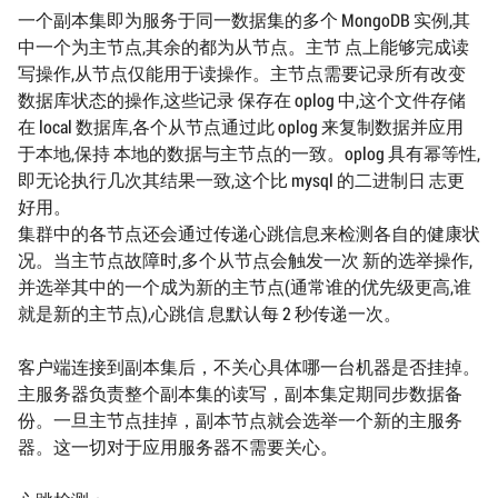
一个副本集即为服务于同一数据集的多个 MongoDB 实例,其
中一个为主节点,其余的都为从节点。主节 点上能够完成读
写操作,从节点仅能用于读操作。主节点需要记录所有改变
数据库状态的操作,这些记录 保存在 oplog 中,这个文件存储
在 local 数据库,各个从节点通过此 oplog 来复制数据并应用
于本地,保持 本地的数据与主节点的一致。oplog 具有幂等性,
即无论执行几次其结果一致,这个比 mysql 的二进制日 志更
好用。
集群中的各节点还会通过传递心跳信息来检测各自的健康状
况。当主节点故障时,多个从节点会触发一次 新的选举操作,
并选举其中的一个成为新的主节点(通常谁的优先级更高,谁
就是新的主节点),心跳信 息默认每 2 秒传递一次。
客户端连接到副本集后，不关心具体哪一台机器是否挂掉。
主服务器负责整个副本集的读写，副本集定期同步数据备
份。一旦主节点挂掉，副本节点就会选举一个新的主服务
器。这一切对于应用服务器不需要关心。