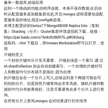
像单一数据库,前端应用
起到一个路由的功能,供程序连接。本身不保存数据,在启动
时从配置服务器加载集群信息,开启 mongos 进程需要知道配
置服务器的地址,指定configdb选项。
本博主配置好的Centos7下MongoDB308-Replica Sets（复制
集）Sharding（分片）Cluster集群环境虚拟机下载，链接：
https://pan.baidu.com/s/1knkcRzBkfD76_qWO4UiuLg
提取码：v5nt 下载后，用Vmware Workstation即可以打开，使
用
片键的意义
一个好的片键对分片至关重要。 片键必须是一个索引 ,通 过
sh.shardCollection 加会自动创建索引。一个自增的片键对写
入和数据均匀分布就不是很好, 因为自增
的片键总会在一个分片上写入,后续达到某个阀值可能会写
到别的分片。但是按照片键查询会非常高效。随机片键对数
据的均匀分布效果很好。注意尽量避免在多个分片上进行查
询。
在所有分片上查询,mongos 会对结果进行归并排序