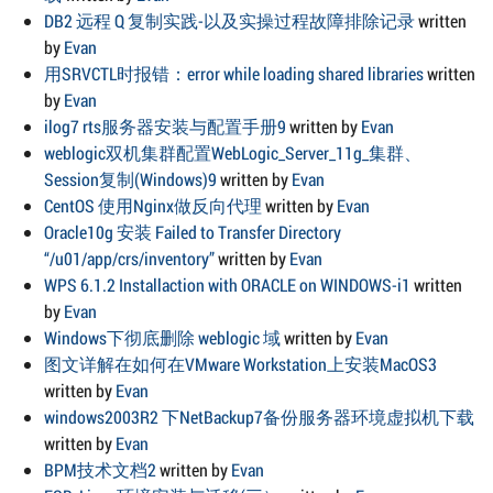
DB2 远程 Q 复制实践-以及实操过程故障排除记录
written
by
Evan
用SRVCTL时报错：error while loading shared libraries
written
by
Evan
ilog7 rts服务器安装与配置手册9
written by
Evan
weblogic双机集群配置WebLogic_Server_11g_集群、
Session复制(Windows)9
written by
Evan
CentOS 使用Nginx做反向代理
written by
Evan
Oracle10g 安装 Failed to Transfer Directory
“/u01/app/crs/inventory”
written by
Evan
WPS 6.1.2 Installaction with ORACLE on WINDOWS-i1
written
by
Evan
Windows下彻底删除 weblogic 域
written by
Evan
图文详解在如何在VMware Workstation上安装MacOS3
written by
Evan
windows2003R2 下NetBackup7备份服务器环境虚拟机下载
written by
Evan
BPM技术文档2
written by
Evan