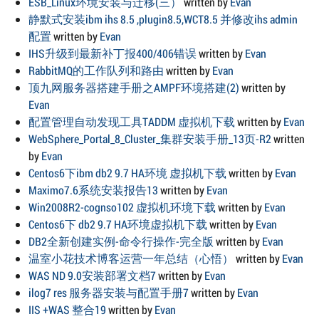
ESB_Linux环境安装与迁移(三）
written by
Evan
静默式安装ibm ihs 8.5 ,plugin8.5,WCT8.5 并修改ihs admin
配置
written by
Evan
IHS升级到最新补丁报400/406错误
written by
Evan
RabbitMQ的工作队列和路由
written by
Evan
顶九网服务器搭建手册之AMPF环境搭建(2)
written by
Evan
配置管理自动发现工具TADDM 虚拟机下载
written by
Evan
WebSphere_Portal_8_Cluster_集群安装手册_13页-R2
written
by
Evan
Centos6下ibm db2 9.7 HA环境 虚拟机下载
written by
Evan
Maximo7.6系统安装报告13
written by
Evan
Win2008R2-cognso102 虚拟机环境下载
written by
Evan
Centos6下 db2 9.7 HA环境虚拟机下载
written by
Evan
DB2全新创建实例-命令行操作-完全版
written by
Evan
温室小花技术博客运营一年总结（心悟）
written by
Evan
WAS ND 9.0安装部署文档7
written by
Evan
ilog7 res 服务器安装与配置手册7
written by
Evan
IIS +WAS 整合19
written by
Evan