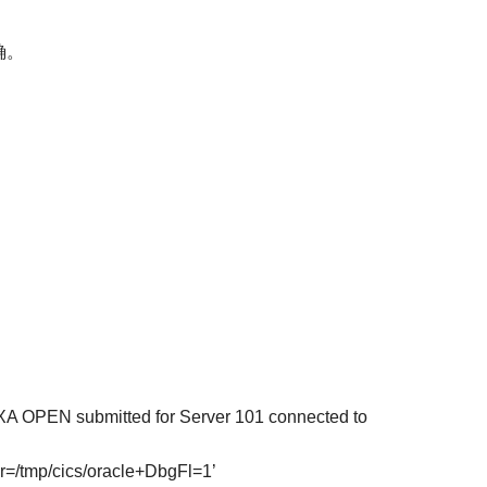
确。
A OPEN submitted for Server 101 connected to
tmp/cics/oracle+DbgFl=1’