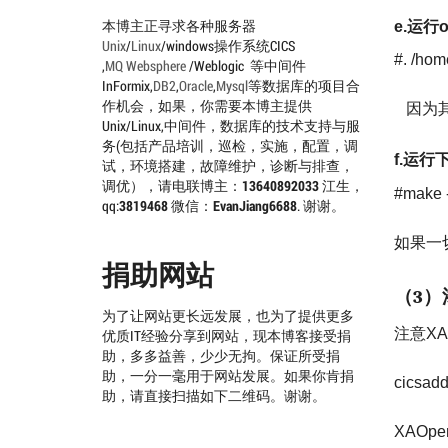
本博主正寻求各种服务器
e.
运行
o
Unix
/
Linux
/windows操作系统CICS
#. /hom
,
MQ
Websphere
/Weblogic 等中间件
InFormix,
DB2
,
Oracle
,
Mysql
等数据库的项目合
作机会，如果，你需要本博主提供
因为
Unix/Linux,中间件，数据库的技术支持与服
务(包括产品培训，巡检，实施，配置，调
f.
运行
试，环境搭建，故障维护，诊断与排查，
调优），请电联博主：
13640892033
江生，
#make -
qq:
3819468
微信：
EvanJiang6688
. 谢谢。
如果一
捐助网站
（
）
3
为了让网站更长远发展，也为了提供更多
注意
X
优质IT经验分享到网站，现本博客接受捐
助，多多益善，少少无拘。保证所受捐
助，一分一毫用于网站发展。如果你肯捐
cicsadd
助，请直接扫描如下二维码。谢谢。
XAOpen