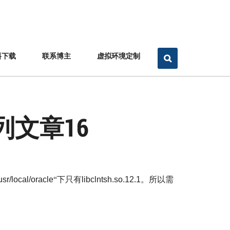
料下载
联系博主
虚拟环境定制
系列文章16
usr/local/oracle
“下只有
libclntsh.so.12.1
。所以需