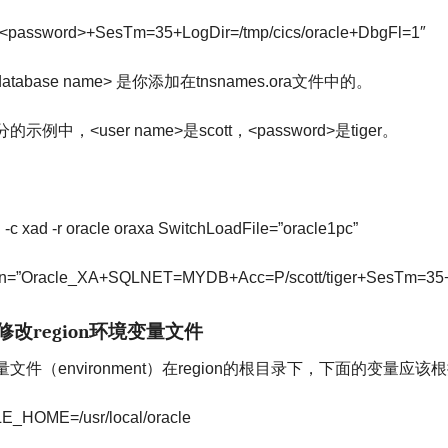
<password>+SesTm=35+LogDir=/tmp/cics/oracle+DbgFl=1″
 database name>
是你添加在
tnsnames.ora
文件中的。
分的示例中，
<user name>
是
scott
，
<password>
是
tiger
。
 -c xad -r oracle oraxa SwitchLoadFile=”oracle1pc”
=”Oracle_XA+SQLNET=MYDB+Acc=P/scott/tiger+SesTm=35+Lo
修改
环境变量文件
region
量文件（
environment
）在
region
的根目录下，下面的变量应该根
_HOME=/usr/local/oracle