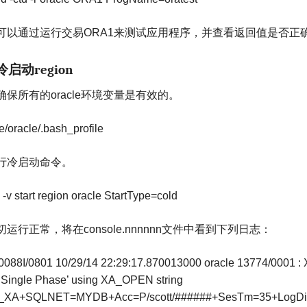
可以通过运行交易
ORA1
来测试应用程序，并查看返回值是否正
冷启动
region
确保所有的
oracle
环境变量是有效的。
e/oracle/.bash_profile
行冷启动命令。
 -v start region oracle StartType=cold
切运行正常，将在
console.nnnnnn
文件中看到下列日志：
88I/0801 10/29/14 22:29:17.870013000 oracle 13774/0001 : X
 Single Phase’ using XA_OPEN string
e_XA+SQLNET=MYDB+Acc=P/scott/######+SesTm=35+LogDir=/