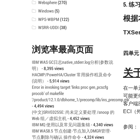
Websphere
(270)
5. 练
Windows
(5)
根据
WPS-WBPM
(122)
WSRR-UDDI
(38)
TXSer
浏览率最高页面
四单元
IBM WAS GC日志native_stderr.log分析(参数说
明）
- 8,395 views
关
HACMP/PowerHA/Cluster 常用操作程及命令
(说明）
- 5,914 views
Error in invoking target ‘links proc gen_pcscfg
在一单
procob’ of makefile
可能更
‘/product/12.1.0/dbhome_1/precomp/lib/ins_precomp.mk’
客户端
- 4,494 views
ECI
（
(中文)SRVE0255E: 尚未定义要处理 /snoop 的
Web 组／虚拟主机
- 4,452 views
IBM MQ 使用以及常见问题集锦
- 4,340 views
参阅：
IBM WAS8.5 节点创建-节点加入DMGR管理-
节点删除与确认 操作命令
- 4,324 views