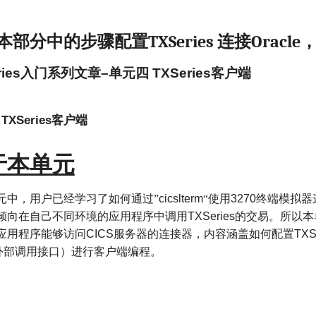
习
本部分中的步骤配置
连接
TXSeries
Oracle
ies
入门系列文章
–
单元四
TXSeries
客户端
TXSeries
客户端
于本单元
元中，用户已经学习了如何通过”
cicslterm
“使用
3270
终端模拟器
倾向在自己不同环境的应用程序中调用
TXSeries
的交易。所以本
应用程序能够访问
CICS
服务器的连接器，内容涵盖如何配置
TXS
外部调用接口）进行客户端编程。