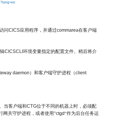
ml?lang=en
访问
CICS
应用程序，并通过
commarea
在客户端
。
辑
CICSCLI
环境变量指定的配置文件。稍后将介
teway daemon
）和客户端守护进程（
client
。当客户端和
CTG
位于不同的机器上时，必须配
运行网关守护进程，或者使用”
ctgd
“作为后台任务运