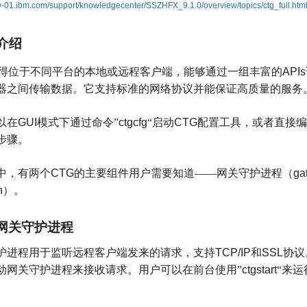
w-01.ibm.com/support/knowledgecenter/SSZHFX_9.1.0/overview/topics/ctg_full.ht
G介绍
得位于不同平台的本地或远程客户端，能够通过一组丰富的
APIs
器之间传输数据。它支持标准的网络协议并能保证高质量的服务
以在
GUI
模式下通过命令”
ctgcfg
“启动
CTG
配置工具，或者直接编
步骤。
中，有两个
CTG
的主要组件用户需要知道——网关守护进程（
ga
n
）。
网关守护进程
护进程用于监听远程客户端发来的请求，支持
TCP/IP
和
SSL
协议
动网关守护进程来接收请求。用户可以在前台使用”
ctgstart
“来