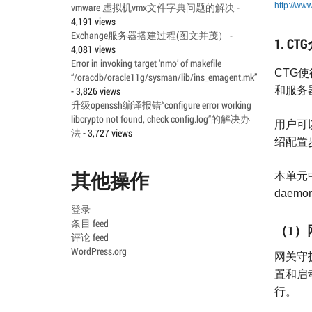
http://ww
vmware 虚拟机vmx文件字典问题的解决
-
4,191 views
Exchange服务器搭建过程(图文并茂）
-
1. CT
4,081 views
Error in invoking target ‘nmo’ of makefile
CTG
使
“/oracdb/oracle11g/sysman/lib/ins_emagent.mk”
和服务
- 3,826 views
升级openssh编译报错“configure error working
libcrypto not found, check config.log”的解决办
用户可
法
- 3,727 views
绍配置
其他操作
本单元
daemo
登录
条目 feed
（
）
1
评论 feed
WordPress.org
网关守
置和启
行。