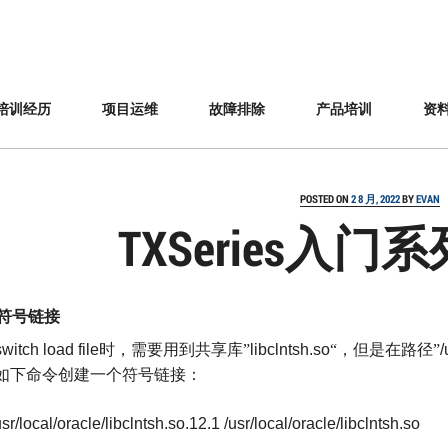
培训经历
项目运维
故障排除
产品培训
资
POSTED ON
2 8 月, 2022
BY
EVAN
TXSeries入门
符号链接
switch load file
时，需要用到共享库”
libclntsh.so
“，但是在路径”
/
如下命令创建一个符号链接：
usr/local/oracle/libclntsh.so.12.1 /usr/local/oracle/libclntsh.so