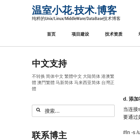
Skip
温室小花.技术.博客
to
content
纯粹的Unix/Linux/MiddleWare/DataBase技术博客
首页
项目建设
技术资质
中文支持
不转换
简体中文
繁體中文
大陆简体
港澳繁
體
澳門繁體
马新简体
马来西亚简体
台灣正
體
d.
添加
搜
当连接
索：
要通过
联系博主
#ln -s /