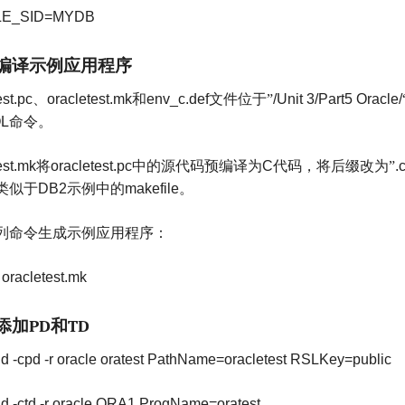
E_SID=MYDB
编译示例应用程序
est.pc
、
oracletest.mk
和
env_c.def
文件位于”
/Unit 3/Part5 Oracle/
L
命令。
est.mk
将
oracletest.pc
中的源代码预编译为
C
代码，将后缀改为”
.
类似于
DB2
示例中的
makefile
。
列命令生成示例应用程序：
 oracletest.mk
添加
和
PD
TD
d -cpd -r oracle oratest PathName=oracletest RSLKey=public
d -ctd -r oracle ORA1 ProgName=oratest