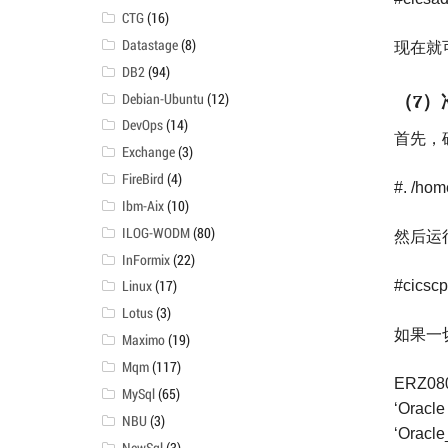
CTG
(16)
Datastage
(8)
现在就
DB2
(94)
（
）
Debian-Ubuntu
(12)
7
DevOps
(14)
首先，
Exchange
(3)
FireBird
(4)
#. /hom
Ibm-Aix
(10)
ILOG-WODM
(80)
然后运
InFormix
(22)
#cicscp
Linux
(17)
Lotus
(3)
如果一
Maximo
(19)
Mqm
(117)
ERZ0800
MySql
(65)
‘Oracle
NBU
(3)
‘Oracl
NewSql
(3)