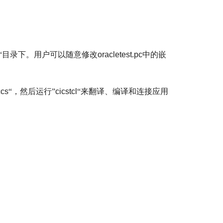
“目录下。用户可以随意修改
oracletest.pc
中的嵌
ccs
“，然后运行”
cicstcl
“来翻译、编译和连接应用