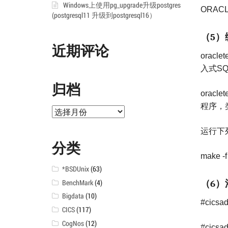
Windows上使用pg_upgrade升级postgres
ORACL
(postgresql11 升级到postgresql16）
（
）
5
近期评论
oraclet
入式
SQ
归档
oraclet
程序，
归
档
运行下
分类
make -f
*BSDUnix
(63)
（
）
BenchMark
(4)
6
Bigdata
(10)
#cicsad
CICS
(117)
CogNos
(12)
#cicsad