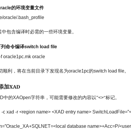
racle
的环境变量文件
e/oracle/.bash_profile
其中包含编译时必需的一些环境变量。
下列命令编译
switch load file
f oracle1pc.mk oracle
切顺利，将在当前目录下发现名为
oracle1pc
的
switch load file
。
添加
XAD
AD
中的
XAOpen
字符串，可能需要修改的内容以”
<>
“标记。
 -c xad -r <region name> <XAD entry name> SwitchLoadFile=”<pa
=”Oracle_XA+SQLNET=<local database name>+Acc=P/<user