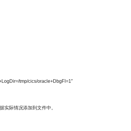
gDir=/tmp/cics/oracle+DbgFl=1″
据实际情况添加到文件中。