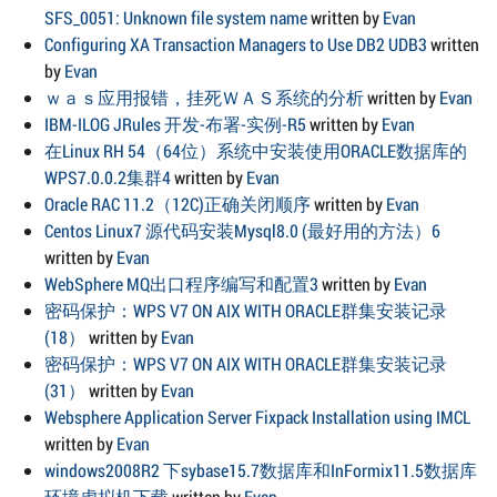
SFS_0051: Unknown file system name
written by
Evan
Configuring XA Transaction Managers to Use DB2 UDB3
written
by
Evan
ｗａｓ应用报错，挂死ＷＡＳ系统的分析
written by
Evan
IBM-ILOG JRules 开发-布署-实例-R5
written by
Evan
在Linux RH 54（64位）系统中安装使用ORACLE数据库的
WPS7.0.0.2集群4
written by
Evan
Oracle RAC 11.2（12C)正确关闭顺序
written by
Evan
Centos Linux7 源代码安装Mysql8.0 (最好用的方法）6
written by
Evan
WebSphere MQ出口程序编写和配置3
written by
Evan
密码保护：WPS V7 ON AIX WITH ORACLE群集安装记录
(18）
written by
Evan
密码保护：WPS V7 ON AIX WITH ORACLE群集安装记录
(31）
written by
Evan
Websphere Application Server Fixpack Installation using IMCL
written by
Evan
windows2008R2 下sybase15.7数据库和InFormix11.5数据库
环境虚拟机下载
written by
Evan