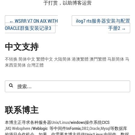
于打赏，以助博客运营
Post
←
WSRR V7 ON AIX WITH
ilog7 rts服务器安装与配置
ORACLE群集安装记录3
手册2
→
navigation
中文支持
不转换
简体中文
繁體中文
大陆简体
港澳繁體
澳門繁體
马新简体
马
来西亚简体
台灣正體
搜
索：
联系博主
本博主正寻求各种服务器
Unix
/
Linux
/windows操作系统CICS
,
MQ
Websphere
/Weblogic 等中间件InFormix,
DB2
,
Oracle
,
Mysql
等数据库
的项目合作机会，如果，你需要本博主提供Unix/Linux,中间件，数据