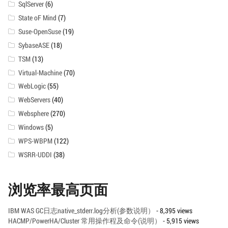
SqlServer
(6)
State oF Mind
(7)
Suse-OpenSuse
(19)
SybaseASE
(18)
TSM
(13)
Virtual-Machine
(70)
WebLogic
(55)
WebServers
(40)
Websphere
(270)
Windows
(5)
WPS-WBPM
(122)
WSRR-UDDI
(38)
浏览率最高页面
IBM WAS GC日志native_stderr.log分析(参数说明）
- 8,395 views
HACMP/PowerHA/Cluster 常用操作程及命令(说明）
- 5,915 views