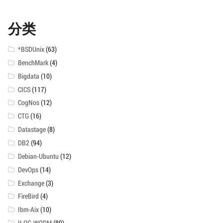
档
分类
*BSDUnix
(63)
BenchMark
(4)
Bigdata
(10)
CICS
(117)
CogNos
(12)
CTG
(16)
Datastage
(8)
DB2
(94)
Debian-Ubuntu
(12)
DevOps
(14)
Exchange
(3)
FireBird
(4)
Ibm-Aix
(10)