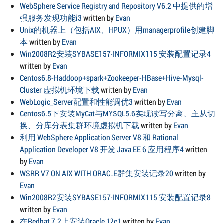
WebSphere Service Registry and Repository V6.2 中提供的增
强服务发现功能i3
written by
Evan
Unix的机器上（包括AIX、HPUX）用managerprofile创建脚
本
written by
Evan
Win2008R2安装SYBASE157-INFORMIX115 安装配置记录4
written by
Evan
Centos6.8-Haddoop+spark+Zookeeper-HBase+Hive-Mysql-
Cluster 虚拟机环境下载
written by
Evan
WebLogic_Server配置和性能调优3
written by
Evan
Centos6.5下安装MyCat与MYSQL5.6实现读写分离、主从切
换、分库分表集群环境虚拟机下载
written by
Evan
利用 WebSphere Application Server V8 和 Rational
Application Developer V8 开发 Java EE 6 应用程序4
written
by
Evan
WSRR V7 ON AIX WITH ORACLE群集安装记录20
written by
Evan
Win2008R2安装SYBASE157-INFORMIX115 安装配置记录8
written by
Evan
在Redhat 7.2上安装Oracle 12c1
written by
Evan