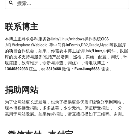
搜
索：
联系博主
本博主正寻求各种服务器
Unix
/
Linux
/windows操作系统CICS
,
MQ
Websphere
/Weblogic 等中间件InFormix,
DB2
,
Oracle
,
Mysql
等数据库
的项目合作机会，如果，你需要本博主提供Unix/Linux,中间件，数据
库的技术支持与服务(包括产品培训，巡检，实施，配置，调试，环
境搭建，故障维护，诊断与排查，调优），请电联博主：
13640892033
江生，qq:
3819468
微信：
EvanJiang6688
. 谢谢。
捐助网站
为了让网站更长远发展，也为了提供更多优质IT经验分享到网站，
现本博客接受捐助，多多益善，少少无拘。保证所受捐助，一分一
毫用于网站发展。如果你肯捐助，请直接扫描如下二维码。谢谢。