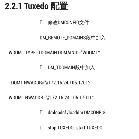
2.2.1 Tuxedo 配置
修改DMCONFIG文件

DM_REMOTE_DOMAINS段中加入
WDOM1 TYPE=TDOMAIN DOMAINID=”WDOM1″
DM_TDOMAIN段中加入

TDOM1 NWADDR=”//172.16.24.105:17012″
WDOM1 NWADDR=”//172.16.24.105:17011″
dmloadcf /loaddm DMCONFIG

stop TUXEDO , start TUXEDO
