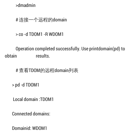
>dmadmin
# 连接一个远程的domain
> co -d TDOM1 -R WDOM1
Operation completed successfully. Use printdomain(pd) to
obtain results.
# 查看TDOM的远程domain列表
> pd -d TDOM1
Local domain :TDOM1
Connected domains:
Domainid: WDOM1