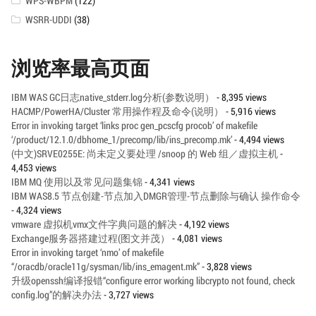
WPS-WBPM
(122)
WSRR-UDDI
(38)
浏览率最高页面
IBM WAS GC日志native_stderr.log分析(参数说明）
- 8,395 views
HACMP/PowerHA/Cluster 常用操作程及命令(说明）
- 5,916 views
Error in invoking target ‘links proc gen_pcscfg procob’ of makefile
‘/product/12.1.0/dbhome_1/precomp/lib/ins_precomp.mk’
- 4,494 views
(中文)SRVE0255E: 尚未定义要处理 /snoop 的 Web 组／虚拟主机
-
4,453 views
IBM MQ 使用以及常见问题集锦
- 4,341 views
IBM WAS8.5 节点创建-节点加入DMGR管理-节点删除与确认 操作命令
- 4,324 views
vmware 虚拟机vmx文件字典问题的解决
- 4,192 views
Exchange服务器搭建过程(图文并茂）
- 4,081 views
Error in invoking target ‘nmo’ of makefile
“/oracdb/oracle11g/sysman/lib/ins_emagent.mk”
- 3,828 views
升级openssh编译报错“configure error working libcrypto not found, check
config.log”的解决办法
- 3,727 views