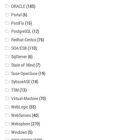
ORACLE
(185)
Portal
(6)
PostFix
(15)
PostgreSQL
(12)
Redhat-Centos
(76)
SOA/ESB
(110)
SqlServer
(6)
State oF Mind
(7)
Suse-OpenSuse
(19)
SybaseASE
(18)
TSM
(13)
Virtual-Machine
(70)
WebLogic
(55)
WebServers
(40)
Websphere
(270)
Windows
(5)