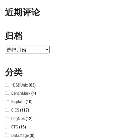
近期评论
归档
归
档
分类
*BSDUnix
(63)
BenchMark
(4)
Bigdata
(10)
CICS
(117)
CogNos
(12)
CTG
(16)
Datastage
(8)