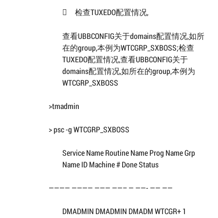
检查TUXEDO配置情况,

查看UBBCONFIG关于domains配置情况,如所
在的group,本例为WTCGRP_SXBOSS;检查
TUXEDO配置情况,查看UBBCONFIG关于
domains配置情况,如所在的group,本例为
WTCGRP_SXBOSS
>tmadmin
> psc -g WTCGRP_SXBOSS
Service Name Routine Name Prog Name Grp
Name ID Machine # Done Status
———— ———— ——— ——– — ——- —— ——
DMADMIN DMADMIN DMADM WTCGR+ 1