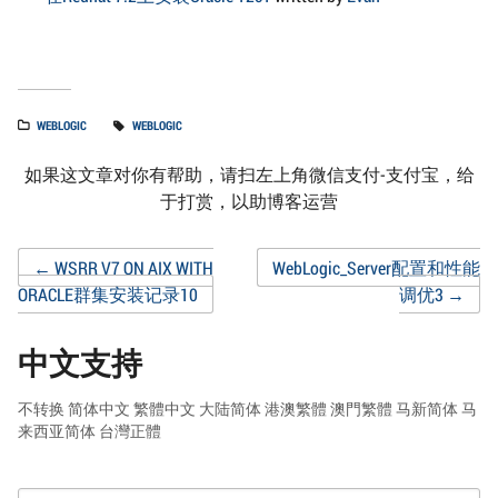
WEBLOGIC
WEBLOGIC
如果这文章对你有帮助，请扫左上角微信支付-支付宝，给
于打赏，以助博客运营
Post
←
WSRR V7 ON AIX WITH
WebLogic_Server配置和性能
ORACLE群集安装记录10
调优3
→
navigation
中文支持
不转换
简体中文
繁體中文
大陆简体
港澳繁體
澳門繁體
马新简体
马
来西亚简体
台灣正體