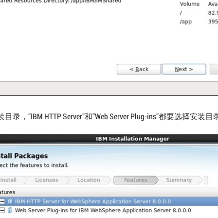
录，”IBM HTTP Server”和”Web Server Plug-ins”都要选择安