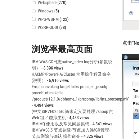
Websphere
(270)
Windows
(5)
WPS-WBPM
(122)
WSRR-UDDI
(38)
点击”Ne
浏览率最高页面
IBM WAS GC日志native_stderr.log分析(参数说
明）
- 8,396 views
HACMP/PowerHA/Cluster 常用操作程及命令
(说明）
- 5,916 views
Error in invoking target ‘links proc gen_pcscfg
procob’ of makefile
‘/product/12.1.0/dbhome_1/precomp/lib/ins_precomp.mk’
- 4,494 views
(中文)SRVE0255E: 尚未定义要处理 /snoop 的
Web 组／虚拟主机
- 4,453 views
IBM MQ 使用以及常见问题集锦
- 4,341 views
IBM WAS8.5 节点创建-节点加入DMGR管理-
节点删除与确认 操作命令
- 4,325 views