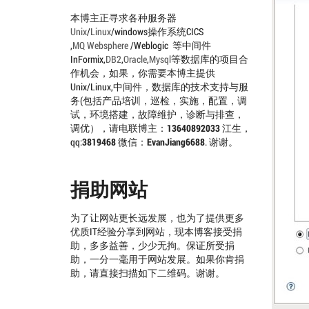
本博主正寻求各种服务器
Unix
/
Linux
/windows操作系统CICS
,
MQ
Websphere
/Weblogic 等中间件
InFormix,
DB2
,
Oracle
,
Mysql
等数据库的项目合
作机会，如果，你需要本博主提供
Unix/Linux,中间件，数据库的技术支持与服
务(包括产品培训，巡检，实施，配置，调
试，环境搭建，故障维护，诊断与排查，
调优），请电联博主：
13640892033
江生，
qq:
3819468
微信：
EvanJiang6688
. 谢谢。
捐助网站
为了让网站更长远发展，也为了提供更多
优质IT经验分享到网站，现本博客接受捐
助，多多益善，少少无拘。保证所受捐
助，一分一毫用于网站发展。如果你肯捐
助，请直接扫描如下二维码。谢谢。