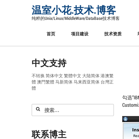
Skip
温室小花.技术.博客
to
content
纯粹的Unix/Linux/MiddleWare/DataBase技术博客
首页
项目建设
技术资质
中文支持
不转换
简体中文
繁體中文
大陆简体
港澳繁
體
澳門繁體
马新简体
马来西亚简体
台灣正
體
勾选”IBM 
Custom
搜
索：
联系博主