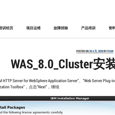
培训经历
项目运维
故障排除
产品培训
资
POSTED ON
26 4 月, 2020
BY
EVAN
WAS_8.0_Cluste
HTTP Server for WebSphere Application Server”、”Web Server Plug-in
ization Toolbox”，点击”Next”，继续