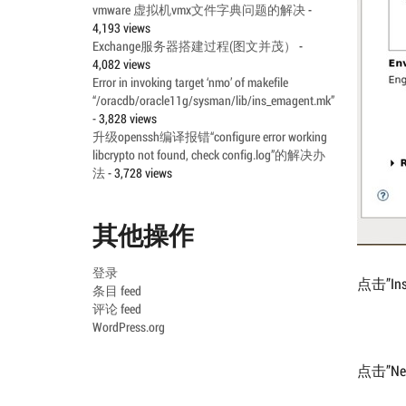
vmware 虚拟机vmx文件字典问题的解决
-
4,193 views
Exchange服务器搭建过程(图文并茂）
-
4,082 views
Error in invoking target ‘nmo’ of makefile
“/oracdb/oracle11g/sysman/lib/ins_emagent.mk”
- 3,828 views
升级openssh编译报错“configure error working
libcrypto not found, check config.log”的解决办
法
- 3,728 views
其他操作
登录
点击”I
条目 feed
评论 feed
WordPress.org
点击”Ne