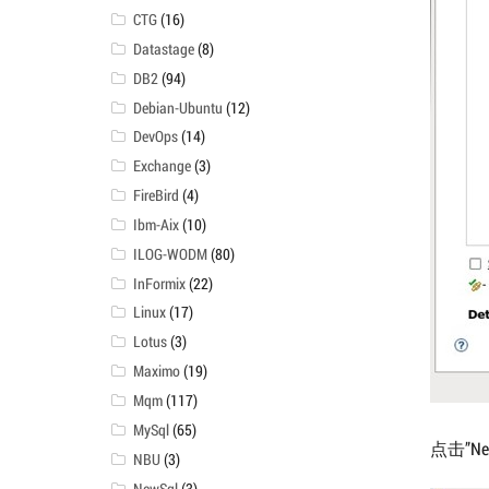
CTG
(16)
Datastage
(8)
DB2
(94)
Debian-Ubuntu
(12)
DevOps
(14)
Exchange
(3)
FireBird
(4)
Ibm-Aix
(10)
ILOG-WODM
(80)
InFormix
(22)
Linux
(17)
Lotus
(3)
Maximo
(19)
Mqm
(117)
MySql
(65)
点击”Ne
NBU
(3)
NewSql
(3)