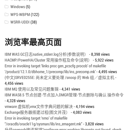
Windows
(5)
WPS-WBPM
(122)
WSRR-UDDI
(38)
浏览率最高页面
IBM WAS GC日志native_stderr.log分析(参数说明）
- 8,398 views
HACMP/PowerHA/Cluster 常用操作程及命令(说明）
- 5,922 views
Error in invoking target ‘links proc gen_pcscfg procob’ of makefile
‘/product/12.1.0/dbhome_1/precomp/lib/ins_precomp.mk’
- 4,495 views
(中文)SRVE0255E: 尚未定义要处理 /snoop 的 Web 组／虚拟主机
-
4,456 views
IBM MQ 使用以及常见问题集锦
- 4,341 views
IBM WAS8.5 节点创建-节点加入DMGR管理-节点删除与确认 操作命令
- 4,328 views
vmware 虚拟机vmx文件字典问题的解决
- 4,194 views
Exchange服务器搭建过程(图文并茂）
- 4,083 views
Error in invoking target ‘nmo’ of makefile
“/oracdb/oracle11g/sysman/lib/ins_emagent.mk”
- 3,828 views
升级openssh编译报错“configure error working libcrypto not found, check