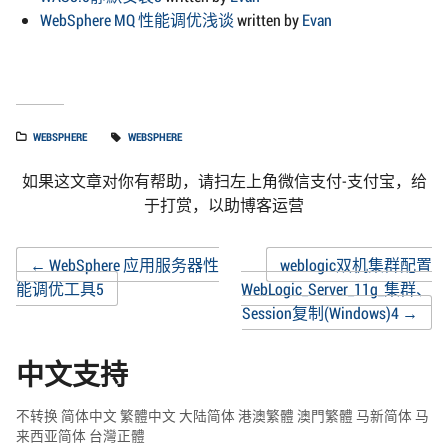
WebSphere MQ 性能调优浅谈
written by
Evan
WEBSPHERE
WEBSPHERE
如果这文章对你有帮助，请扫左上角微信支付-支付宝，给
于打赏，以助博客运营
Post
←
WebSphere 应用服务器性
weblogic双机集群配置
能调优工具5
WebLogic_Server_11g_集群、
Session复制(Windows)4
→
navigation
中文支持
不转换
简体中文
繁體中文
大陆简体
港澳繁體
澳門繁體
马新简体
马
来西亚简体
台灣正體