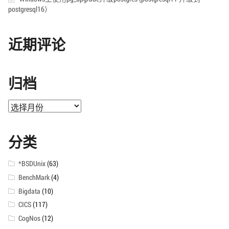
postgresql16）
近期评论
归档
归
档
分类
*BSDUnix
(63)
BenchMark
(4)
Bigdata
(10)
CICS
(117)
CogNos
(12)