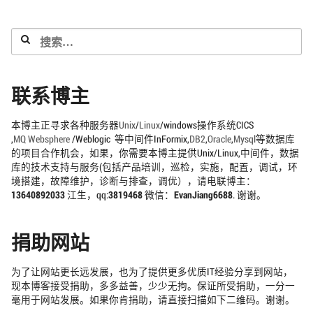
搜
索：
联系博主
本博主正寻求各种服务器
Unix
/
Linux
/windows操作系统CICS
,
MQ
Websphere
/Weblogic 等中间件InFormix,
DB2
,
Oracle
,
Mysql
等数据库
的项目合作机会，如果，你需要本博主提供Unix/Linux,中间件，数据
库的技术支持与服务(包括产品培训，巡检，实施，配置，调试，环
境搭建，故障维护，诊断与排查，调优），请电联博主：
13640892033
江生，qq:
3819468
微信：
EvanJiang6688
. 谢谢。
捐助网站
为了让网站更长远发展，也为了提供更多优质IT经验分享到网站，
现本博客接受捐助，多多益善，少少无拘。保证所受捐助，一分一
毫用于网站发展。如果你肯捐助，请直接扫描如下二维码。谢谢。