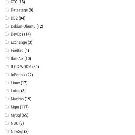
CTG
(16)
Datastage
(8)
DB2
(94)
Debian-Ubuntu
(12)
DevOps
(14)
Exchange
(3)
FireBird
(4)
Ibm-Aix
(10)
ILOG-WODM
(80)
InFormix
(22)
Linux
(17)
Lotus
(3)
Maximo
(19)
Mqm
(117)
MySql
(65)
NBU
(3)
NewSql
(3)