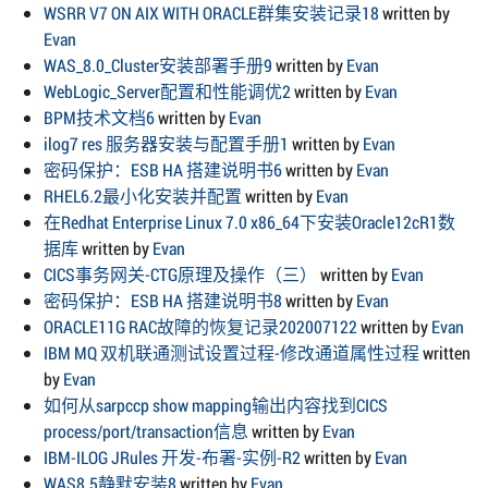
WSRR V7 ON AIX WITH ORACLE群集安装记录18
written by
Evan
WAS_8.0_Cluster安装部署手册9
written by
Evan
WebLogic_Server配置和性能调优2
written by
Evan
BPM技术文档6
written by
Evan
ilog7 res 服务器安装与配置手册1
written by
Evan
密码保护：ESB HA 搭建说明书6
written by
Evan
RHEL6.2最小化安装并配置
written by
Evan
在Redhat Enterprise Linux 7.0 x86_64下安装Oracle12cR1数
据库
written by
Evan
CICS事务网关-CTG原理及操作（三）
written by
Evan
密码保护：ESB HA 搭建说明书8
written by
Evan
ORACLE11G RAC故障的恢复记录202007122
written by
Evan
IBM MQ 双机联通测试设置过程-修改通道属性过程
written
by
Evan
如何从sarpccp show mapping输出内容找到CICS
process/port/transaction信息
written by
Evan
IBM-ILOG JRules 开发-布署-实例-R2
written by
Evan
WAS8.5静默安装8
written by
Evan