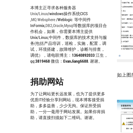
本博主正寻求各种服务器
Unix
/
Linux
/windows操作系统CICS
,
MQ
Websphere
/Weblogic 等中间件
InFormix,
DB2
,
Oracle
,
Mysql
等数据库的项目合
作机会，如果，你需要本博主提供
Unix/Linux,中间件，数据库的技术支持与服
务(包括产品培训，巡检，实施，配置，调
试，环境搭建，故障维护，诊断与排查，
调优），请电联博主：
13640892033
江生，
qq:
3819468
微信：
EvanJiang6688
. 谢谢。
如上图
捐助网站
为了让网站更长远发展，也为了提供更多
优质IT经验分享到网站，现本博客接受捐
助，多多益善，少少无拘。保证所受捐
助，一分一毫用于网站发展。如果你肯捐
助，请直接扫描如下二维码。谢谢。