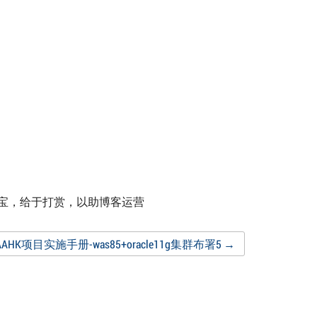
付宝，给于打赏，以助博客运营
 AAHK项目实施手册-was85+oracle11g集群布署5
→