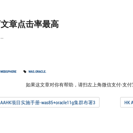
下文章点击率最高
g…
,
WEBSPHERE
WAS.ORACLE.
如果这文章对你有帮助，请扫左上角微信支付-支
st
 AAHK项目实施手册-was85+oracle11g集群布署3
HK
vigation