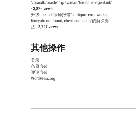
“/oracdb/oracle11g/sysman/lib/ins_emagent.mk”
- 3,826 views
升级openssh编译报错“configure error working
libcrypto not found, check config.log”的解决办
法
- 3,727 views
其他操作
登录
条目 feed
评论 feed
WordPress.org