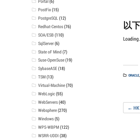
Portal
(6)
PostFix
(15)
PostgreSQL
(12)
以
Redhat-Centos
(76)
SOA/ESB
(110)
Loadin
SqlServer
(6)
State oF Mind
(7)
Suse-OpenSuse
(19)
SybaseASE
(18)
ORACLE
TSM
(13)
Virtual-Machine
(70)
WebLogic
(55)
WebServers
(40)
Po
←
HK
Websphere
(270)
Windows
(5)
na
WPS-WBPM
(122)
WSRR-UDDI
(38)