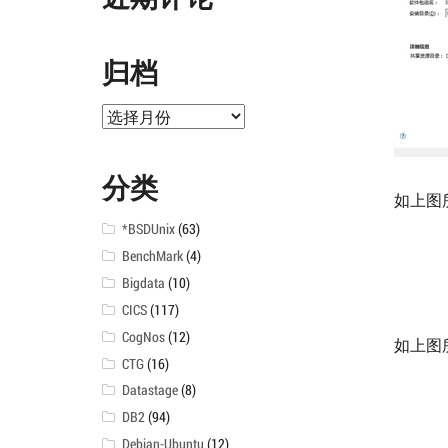
归档
归
档
分类
如上图
*BSDUnix
(63)
BenchMark
(4)
Bigdata
(10)
CICS
(117)
CogNos
(12)
如上图
CTG
(16)
Datastage
(8)
DB2
(94)
Debian-Ubuntu
(12)