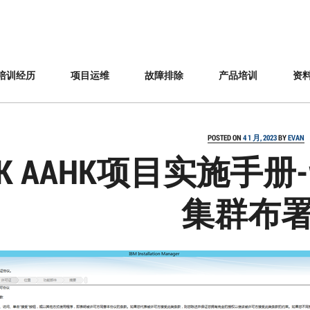
培训经历
项目运维
故障排除
产品培训
资
POSTED ON
4 1 月, 2023
BY
EVAN
K AAHK项目实施手册-was
集群布署