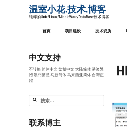
Skip
温室小花.技术.博客
to
content
纯粹的Unix/Linux/MiddleWare/DataBase技术博客
首页
项目建设
技术资质
中文支持
H
不转换
简体中文
繁體中文
大陆简体
港澳繁
體
澳門繁體
马新简体
马来西亚简体
台灣正
體
搜
索：
联系博主