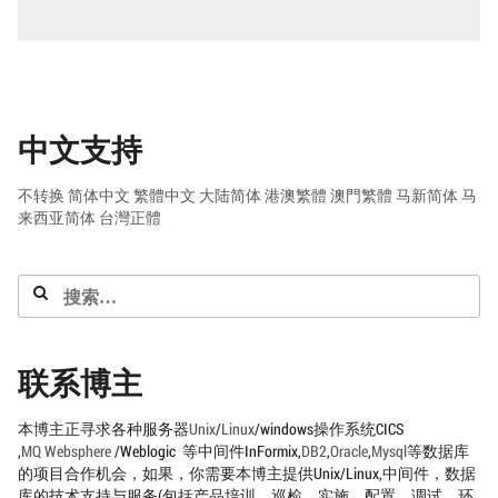
EXCHANGE2010
虚
拟
机
环
境
下
载
中文支持
不转换
简体中文
繁體中文
大陆简体
港澳繁體
澳門繁體
马新简体
马
来西亚简体
台灣正體
搜
索：
联系博主
本博主正寻求各种服务器
Unix
/
Linux
/windows操作系统CICS
,
MQ
Websphere
/Weblogic 等中间件InFormix,
DB2
,
Oracle
,
Mysql
等数据库
的项目合作机会，如果，你需要本博主提供Unix/Linux,中间件，数据
库的技术支持与服务(包括产品培训，巡检，实施，配置，调试，环