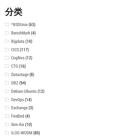
分类
*BSDUnix
(63)
BenchMark
(4)
Bigdata
(10)
CICS
(117)
CogNos
(12)
CTG
(16)
Datastage
(8)
DB2
(94)
Debian-Ubuntu
(12)
DevOps
(14)
Exchange
(3)
FireBird
(4)
Ibm-Aix
(10)
ILOG-WODM
(80)