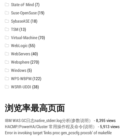
State oF Mind
(7)
Suse-OpenSuse
(19)
SybaseASE
(18)
TSM
(13)
Virtual-Machine
(70)
WebLogic
(55)
WebServers
(40)
Websphere
(270)
Windows
(5)
WPS-WBPM
(122)
WSRR-UDDI
(38)
浏览率最高页面
IBM WAS GC日志native_stderr.log分析(参数说明）
- 8,395 views
HACMP/PowerHA/Cluster 常用操作程及命令(说明）
- 5,913 views
Error in invoking target ‘links proc gen_pcscfg procob’ of makefile