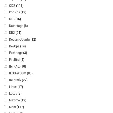
CICS
(117)
CogNos
(12)
CTG
(16)
Datastage
(8)
DB2
(94)
Debian-Ubuntu
(12)
DevOps
(14)
Exchange
(3)
FireBird
(4)
Ibm-Aix
(10)
ILOG-WODM
(80)
InFormix
(22)
Linux
(17)
Lotus
(3)
Maximo
(19)
Mqm
(117)