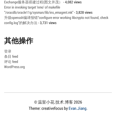
Exchange服务器搭建过程(图文并茂）
- 4,082 views
Error in invoking target ‘nmo’ of makefile
“/oracdb/oracle11g/sysman/lib/ins_emagent.mk”
- 3,828 views
升级openssh编译报错“configure error working libcrypto not found, check
config.log”的解决办法
- 3,731 views
其他操作
登录
条目 feed
评论 feed
WordPress.org
© 温室小花.技术.博客 2026
Theme: creativefocus by
Evan.Jiang
.