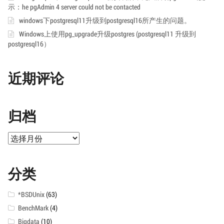
示：he pgAdmin 4 server could not be contacted
windows下postgresql11升级到postgresql16所产生的问题。
Windows上使用pg_upgrade升级postgres (postgresql11 升级到
postgresql16）
近期评论
归档
归
档
分类
*BSDUnix
(63)
BenchMark
(4)
Bigdata
(10)