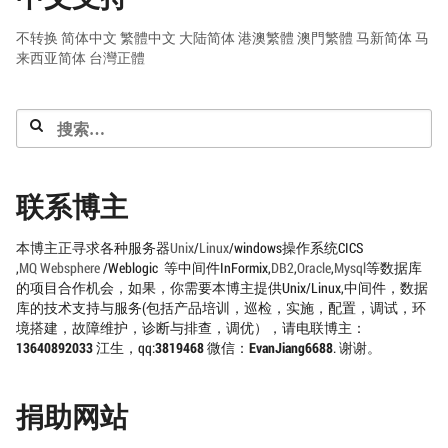
不转换
简体中文
繁體中文
大陆简体
港澳繁體
澳門繁體
马新简体
马
来西亚简体
台灣正體
搜
索：
联系博主
本博主正寻求各种服务器
Unix
/
Linux
/windows操作系统CICS
,
MQ
Websphere
/Weblogic 等中间件InFormix,
DB2
,
Oracle
,
Mysql
等数据库
的项目合作机会，如果，你需要本博主提供Unix/Linux,中间件，数据
库的技术支持与服务(包括产品培训，巡检，实施，配置，调试，环
境搭建，故障维护，诊断与排查，调优），请电联博主：
13640892033
江生，qq:
3819468
微信：
EvanJiang6688
. 谢谢。
捐助网站