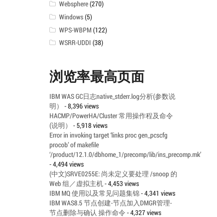
Websphere
(270)
Windows
(5)
WPS-WBPM
(122)
WSRR-UDDI
(38)
浏览率最高页面
IBM WAS GC日志native_stderr.log分析(参数说
明）
- 8,396 views
HACMP/PowerHA/Cluster 常用操作程及命令
(说明）
- 5,918 views
Error in invoking target ‘links proc gen_pcscfg
procob’ of makefile
‘/product/12.1.0/dbhome_1/precomp/lib/ins_precomp.mk’
- 4,494 views
(中文)SRVE0255E: 尚未定义要处理 /snoop 的
Web 组／虚拟主机
- 4,453 views
IBM MQ 使用以及常见问题集锦
- 4,341 views
IBM WAS8.5 节点创建-节点加入DMGR管理-
节点删除与确认 操作命令
- 4,327 views