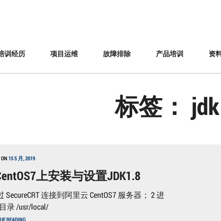
培训经历
项目运维
故障排除
产品培训
资
标签：
jdk
 ON
15 5 月, 2019
entOS7上安装与设置JDK1.8
过 SecureCRT 连接到阿里云 CentOS7 服务器； 2 进
 /usr/local/
在
UE READING