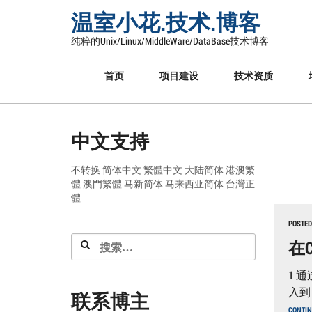
Skip
温室小花.技术.博客
to
content
纯粹的Unix/Linux/MiddleWare/DataBase技术博客
首页
项目建设
技术资质
中文支持
不转换
简体中文
繁體中文
大陆简体
港澳繁
體
澳門繁體
马新简体
马来西亚简体
台灣正
體
POSTED
搜
在C
索：
1 通
入到目录
联系博主
CONTIN