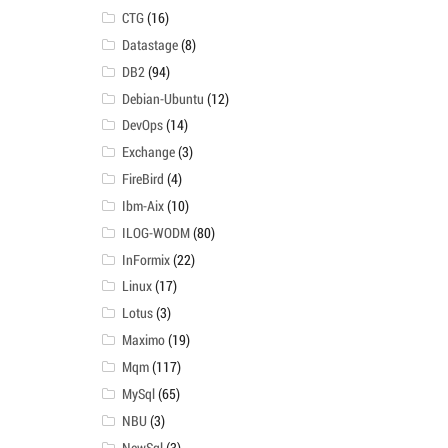
CTG
(16)
Datastage
(8)
DB2
(94)
Debian-Ubuntu
(12)
DevOps
(14)
Exchange
(3)
FireBird
(4)
Ibm-Aix
(10)
ILOG-WODM
(80)
InFormix
(22)
Linux
(17)
Lotus
(3)
Maximo
(19)
Mqm
(117)
MySql
(65)
NBU
(3)
NewSql
(3)