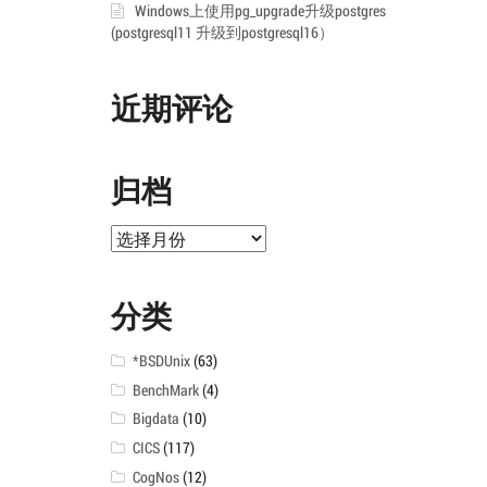
Windows上使用pg_upgrade升级postgres
(postgresql11 升级到postgresql16）
近期评论
归档
归
档
分类
*BSDUnix
(63)
BenchMark
(4)
Bigdata
(10)
CICS
(117)
CogNos
(12)