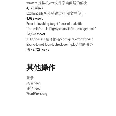
vmware 虚拟机vmx文件字典问题的解决
-
4,193 views
Exchange服务器搭建过程(图文并茂）
-
4,082 views
Error in invoking target ‘nmo’ of makefile
“/oracdb/oracle11g/sysman/lib/ins_emagent.mk”
- 3,828 views
升级openssh编译报错“configure error working
libcrypto not found, check config.log”的解决办
法
- 3,728 views
其他操作
登录
条目 feed
评论 feed
WordPress.org