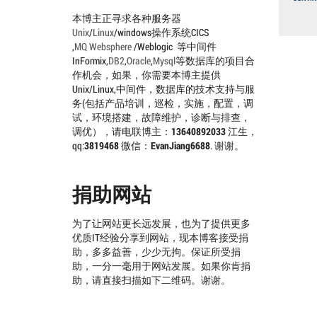
本博主正寻求各种服务器
Unix
/
Linux
/windows操作系统CICS
,
MQ
Websphere
/Weblogic 等中间件
InFormix,
DB2
,
Oracle
,
Mysql
等数据库的项目合
作机会，如果，你需要本博主提供
Unix/Linux,中间件，数据库的技术支持与服
务(包括产品培训，巡检，实施，配置，调
试，环境搭建，故障维护，诊断与排查，
调优），请电联博主：
13640892033
江生，
qq:
3819468
微信：
EvanJiang6688
. 谢谢。
捐助网站
为了让网站更长远发展，也为了提供更多
优质IT经验分享到网站，现本博客接受捐
助，多多益善，少少无拘。保证所受捐
助，一分一毫用于网站发展。如果你肯捐
助，请直接扫描如下二维码。谢谢。