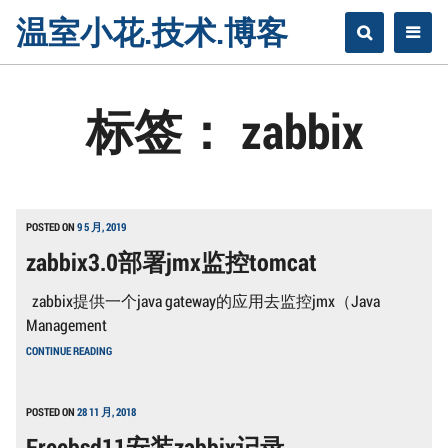
Skip
温室小花.技术.博客
to
content
标签：
zabbix
POSTED ON
9 5 月, 2019
zabbix3.0部署jmx监控tomcat
zabbix提供一个java gateway的应用去监控jmx（Java
Management
ZABBIX3.0
CONTINUE READING
部
署
JMX
监
POSTED ON
28 11 月, 2018
控
Freebsd11安装zabbix记录
TOMCAT