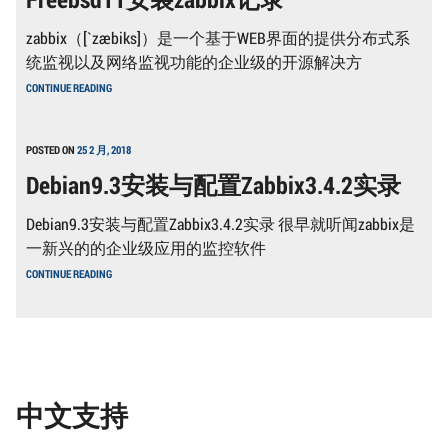
zabbix（[`zæbiks]）是一个基于WEB界面的提供分布式系
统监视以及网络监视功能的企业级的开源解决方
FREEBSD11
CONTINUE READING
安
装
ZABBIX
记
POSTED ON
25 2 月, 2018
录
Debian9.3安装与配置Zabbix3.4.2实录
Debian9.3安装与配置Zabbix3.4.2实录 很早就听闻zabbix是
一新兴的的企业级应用的监控软件
DEBIAN9.3
CONTINUE READING
安
装
与
配
置
ZABBIX3.4.2
实
录
中文支持