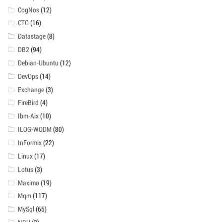
CogNos
(12)
CTG
(16)
Datastage
(8)
DB2
(94)
Debian-Ubuntu
(12)
DevOps
(14)
Exchange
(3)
FireBird
(4)
Ibm-Aix
(10)
ILOG-WODM
(80)
InFormix
(22)
Linux
(17)
Lotus
(3)
Maximo
(19)
Mqm
(117)
MySql
(65)