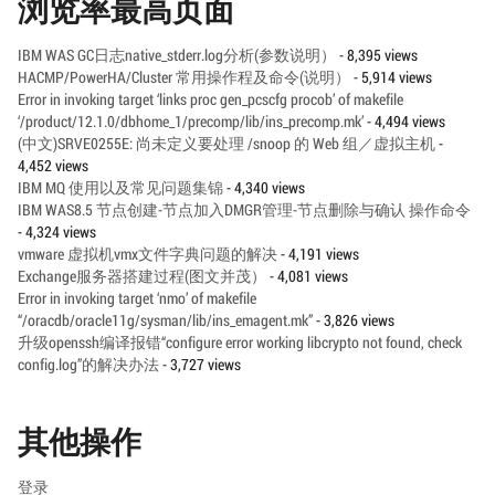
浏览率最高页面
IBM WAS GC日志native_stderr.log分析(参数说明）
- 8,395 views
HACMP/PowerHA/Cluster 常用操作程及命令(说明）
- 5,914 views
Error in invoking target ‘links proc gen_pcscfg procob’ of makefile
‘/product/12.1.0/dbhome_1/precomp/lib/ins_precomp.mk’
- 4,494 views
(中文)SRVE0255E: 尚未定义要处理 /snoop 的 Web 组／虚拟主机
-
4,452 views
IBM MQ 使用以及常见问题集锦
- 4,340 views
IBM WAS8.5 节点创建-节点加入DMGR管理-节点删除与确认 操作命令
- 4,324 views
vmware 虚拟机vmx文件字典问题的解决
- 4,191 views
Exchange服务器搭建过程(图文并茂）
- 4,081 views
Error in invoking target ‘nmo’ of makefile
“/oracdb/oracle11g/sysman/lib/ins_emagent.mk”
- 3,826 views
升级openssh编译报错“configure error working libcrypto not found, check
config.log”的解决办法
- 3,727 views
其他操作
登录