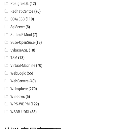
PostgreSQL
(12)
Redhat-Centos
(76)
SOA/ESB
(110)
SqlServer
(6)
State oF Mind
(7)
Suse-OpenSuse
(19)
SybaseASE
(18)
TSM
(13)
Virtual-Machine
(70)
WebLogic
(55)
WebServers
(40)
Websphere
(270)
Windows
(5)
WPS-WBPM
(122)
WSRR-UDDI
(38)