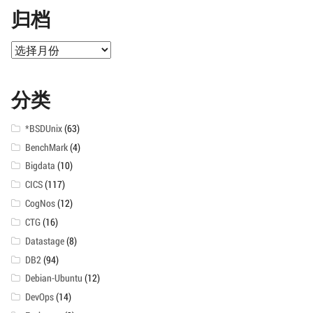
归档
归
档
分类
*BSDUnix
(63)
BenchMark
(4)
Bigdata
(10)
CICS
(117)
CogNos
(12)
CTG
(16)
Datastage
(8)
DB2
(94)
Debian-Ubuntu
(12)
DevOps
(14)