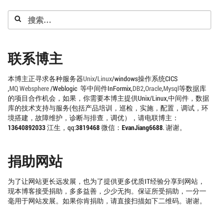
搜
索：
联系博主
本博主正寻求各种服务器
Unix
/
Linux
/windows操作系统CICS
,
MQ
Websphere
/Weblogic 等中间件InFormix,
DB2
,
Oracle
,
Mysql
等数据库
的项目合作机会，如果，你需要本博主提供Unix/Linux,中间件，数据
库的技术支持与服务(包括产品培训，巡检，实施，配置，调试，环
境搭建，故障维护，诊断与排查，调优），请电联博主：
13640892033
江生，qq:
3819468
微信：
EvanJiang6688
. 谢谢。
捐助网站
为了让网站更长远发展，也为了提供更多优质IT经验分享到网站，
现本博客接受捐助，多多益善，少少无拘。保证所受捐助，一分一
毫用于网站发展。如果你肯捐助，请直接扫描如下二维码。谢谢。