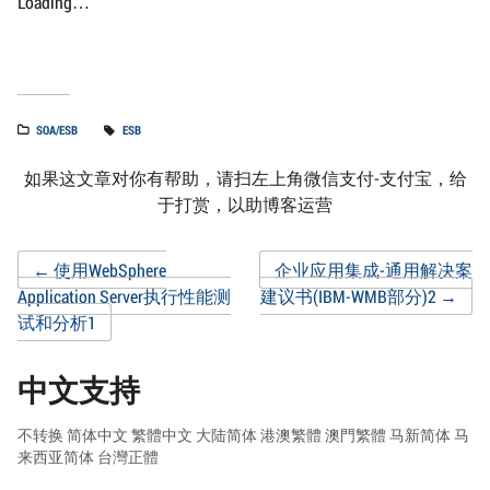
Loading…
SOA/ESB
ESB
如果这文章对你有帮助，请扫左上角微信支付-支付宝，给
于打赏，以助博客运营
Post
←
使用WebSphere
企业应用集成-通用解决案
Application Server执行性能测
建议书(IBM-WMB部分)2
→
试和分析1
navigation
中文支持
不转换
简体中文
繁體中文
大陆简体
港澳繁體
澳門繁體
马新简体
马
来西亚简体
台灣正體