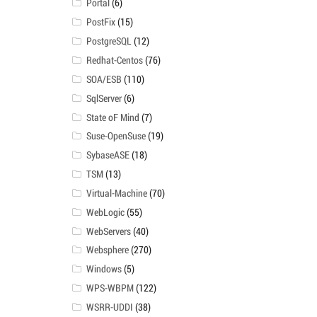
Portal
(6)
PostFix
(15)
PostgreSQL
(12)
Redhat-Centos
(76)
SOA/ESB
(110)
SqlServer
(6)
State oF Mind
(7)
Suse-OpenSuse
(19)
SybaseASE
(18)
TSM
(13)
Virtual-Machine
(70)
WebLogic
(55)
WebServers
(40)
Websphere
(270)
Windows
(5)
WPS-WBPM
(122)
WSRR-UDDI
(38)