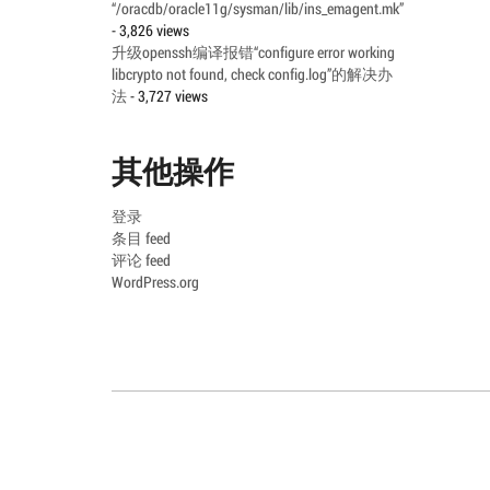
“/oracdb/oracle11g/sysman/lib/ins_emagent.mk”
- 3,826 views
升级openssh编译报错“configure error working
libcrypto not found, check config.log”的解决办
法
- 3,727 views
其他操作
登录
条目 feed
评论 feed
WordPress.org