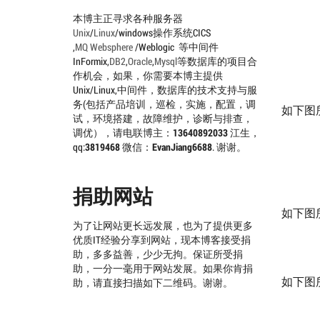
本博主正寻求各种服务器
Unix
/
Linux
/windows操作系统CICS
,
MQ
Websphere
/Weblogic 等中间件
InFormix,
DB2
,
Oracle
,
Mysql
等数据库的项目合
作机会，如果，你需要本博主提供
Unix/Linux,中间件，数据库的技术支持与服
务(包括产品培训，巡检，实施，配置，调
如下图
试，环境搭建，故障维护，诊断与排查，
调优），请电联博主：
13640892033
江生，
qq:
3819468
微信：
EvanJiang6688
. 谢谢。
捐助网站
如下图所示，
为了让网站更长远发展，也为了提供更多
优质IT经验分享到网站，现本博客接受捐
助，多多益善，少少无拘。保证所受捐
助，一分一毫用于网站发展。如果你肯捐
如下图所
助，请直接扫描如下二维码。谢谢。