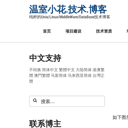
Skip
温室小花.技术.博客
to
content
纯粹的Unix/Linux/MiddleWare/DataBase技术博客
首页
项目建设
技术资质
中文支持
不转换
简体中文
繁體中文
大陆简体
港澳繁
體
澳門繁體
马新简体
马来西亚简体
台灣正
體
搜
索：
如下图
联系博主