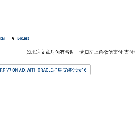
g…
ODM
ILOG
,
RES
如果这文章对你有帮助，请扫左上角微信支付-支
st
RR V7 ON AIX WITH ORACLE群集安装记录16
vigation