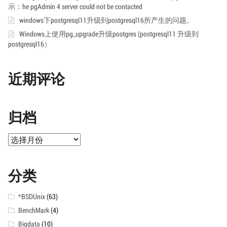
示：he pgAdmin 4 server could not be contacted
windows下postgresql11升级到postgresql16所产生的问题。
Windows上使用pg_upgrade升级postgres (postgresql11 升级到
postgresql16）
近期评论
归档
归
档
分类
*BSDUnix
(63)
BenchMark
(4)
Bigdata
(10)