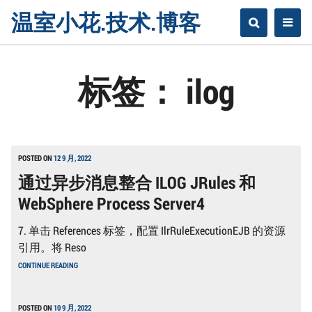
Skip
温室小花.技术.博客
to
content
标签：
ilog
POSTED ON
12 9 月, 2022
通过异步消息整合 ILOG JRules 和
WebSphere Process Server4
7. 单击 References 标签，配置 IlrRuleExecutionEJB 的资源
引用。将 Reso
通
CONTINUE READING
过
异
步
消
POSTED ON
10 9 月, 2022