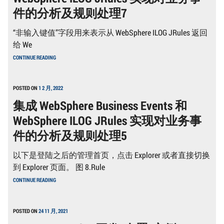
实
件的分析及规则处理7
现
对
业
“非输入键值”字段用来表示从 WebSphere ILOG JRules 返回
务
给 We
事
件
集
CONTINUE READING
的
成
分
WEBSPHERE
析
BUSINESS
及
EVENTS
POSTED ON
1 2 月, 2022
规
和
则
集成 WebSphere Business Events 和
WEBSPHERE
处
ILOG
理
WebSphere ILOG JRules 实现对业务事
JRULES
8
实
件的分析及规则处理5
现
对
业
以下是登陆之后的管理首页，点击 Explorer 或者直接切换
务
到 Explorer 页面。 图 8.Rule
事
件
集
CONTINUE READING
的
成
分
WEBSPHERE
析
BUSINESS
及
EVENTS
POSTED ON
24 11 月, 2021
规
和
则