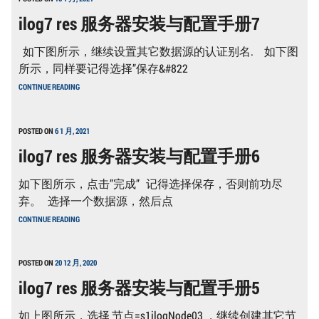
安
ilog7 res 服务器安装与配置手册7
装
与
配
如下图所示，继续设置其它数据源的认证别名. 如下图
置
手
所示，同样要记得选择”保存&#822
册
ILOG7
8
CONTINUE READING
RES
服
务
器
POSTED ON
6 1 月, 2021
安
ilog7 res 服务器安装与配置手册6
装
与
配
如下图所示，点击”完成” 记得选择保存，否则前功尽
置
手
弃。 选择一个数据源，然后点
册
ILOG7
7
CONTINUE READING
RES
服
务
器
POSTED ON
20 12 月, 2020
安
ilog7 res 服务器安装与配置手册5
装
与
配
如上图所示，选择 节点=s1ilogNode03 ，继续创建其它节
置