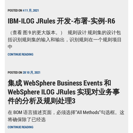
开
发-
POSTED ON
4 11 月, 2021
布
IBM-ILOG JRules 开发-布署-实例-R6
署-
实
例-
（查看 图 9 的更大版本。） 规则设计 规则集的设计包
R7
括识别规则集的输入和输出，识别规则在一个规则项目
中
IBM-
CONTINUE READING
ILOG
JRULES
开
发-
POSTED ON
28 10 月, 2021
布
集成 WebSphere Business Events 和
署-
实
WebSphere ILOG JRules 实现对业务事
例-
R6
件的分析及规则处理3
在 BOM 语言描述页面，必须选择”All Methods”勾选框。这
将确保除了已经选
集
CONTINUE READING
成