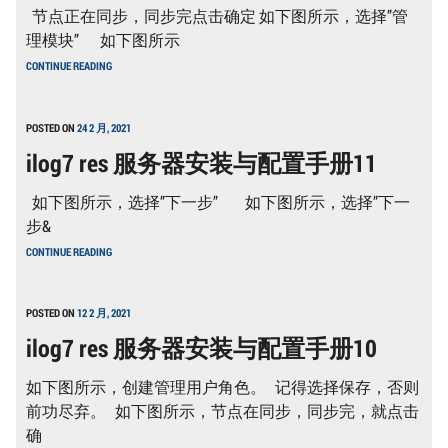
配
节点正在同步，同步完点击确定 如下图所示，选择”管
置
手
理模块” 如下图所示
册
ILOG7
13
CONTINUE READING
RES
服
务
器
POSTED ON
24 2 月, 2021
安
ilog7 res 服务器安装与配置手册11
装
与
配
如下图所示，选择”下一步” 如下图所示，选择”下一
置
手
步&
册
ILOG7
12
CONTINUE READING
RES
服
务
器
POSTED ON
12 2 月, 2021
安
ilog7 res 服务器安装与配置手册10
装
与
配
如下图所示，创建管理用户角色。 记得选择保存，否则
置
手
前功尽弃。 如下图所示，节点在同步，同步完，就点击
册
确
11