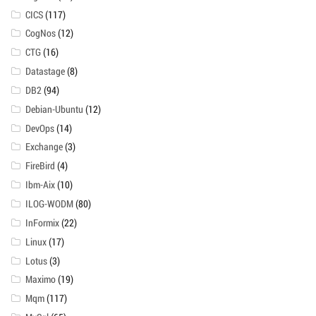
CICS
(117)
CogNos
(12)
CTG
(16)
Datastage
(8)
DB2
(94)
Debian-Ubuntu
(12)
DevOps
(14)
Exchange
(3)
FireBird
(4)
Ibm-Aix
(10)
ILOG-WODM
(80)
InFormix
(22)
Linux
(17)
Lotus
(3)
Maximo
(19)
Mqm
(117)