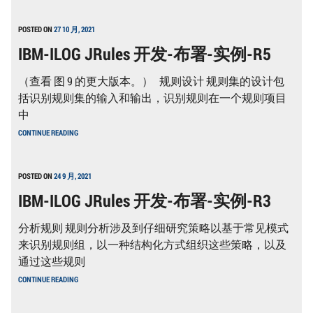
WEBSPHERE
BUSINESS
EVENTS
POSTED ON
27 10 月, 2021
和
IBM-ILOG JRules 开发-布署-实例-R5
WEBSPHERE
ILOG
JRULES
（查看 图 9 的更大版本。） 规则设计 规则集的设计包
实
现
括识别规则集的输入和输出，识别规则在一个规则项目
对
中
业
务
IBM-
CONTINUE READING
事
ILOG
件
JRULES
的
开
分
发-
POSTED ON
24 9 月, 2021
析
布
及
IBM-ILOG JRules 开发-布署-实例-R3
署-
规
实
则
例-
分析规则 规则分析涉及到仔细研究策略以基于常见模式
处
R5
理
来识别规则组，以一种结构化方式组织这些策略，以及
3
通过这些规则
IBM-
CONTINUE READING
ILOG
JRULES
开