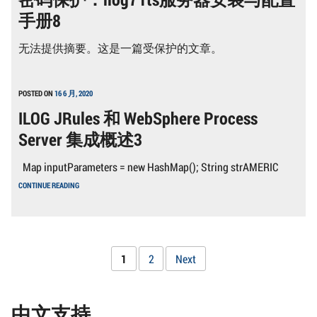
手册8
无法提供摘要。这是一篇受保护的文章。
POSTED ON
16 6 月, 2020
ILOG JRules 和 WebSphere Process
Server 集成概述3
Map inputParameters = new HashMap(); String strAMERIC
ILOG
CONTINUE READING
JRULES
和
WEBSPHERE
PROCESS
SERVER
集
文
Page
Page
1
2
Next
成
概
章
述
3
中文支持