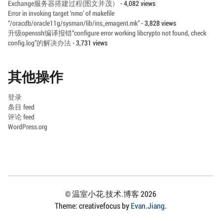
Exchange服务器搭建过程(图文并茂）
- 4,082 views
Error in invoking target ‘nmo’ of makefile
“/oracdb/oracle11g/sysman/lib/ins_emagent.mk”
- 3,828 views
升级openssh编译报错“configure error working libcrypto not found, check
config.log”的解决办法
- 3,731 views
其他操作
登录
条目 feed
评论 feed
WordPress.org
© 温室小花.技术.博客 2026
Theme: creativefocus by
Evan.Jiang
.