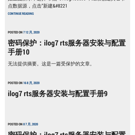
手
点数据源，点击”新建&#8221
册
ILOG7
6
CONTINUE READING
RES
服
务
器
POSTED ON
7 12 月, 2020
安
密码保护：ilog7 rts服务器安装与配置
装
与
手册10
配
置
手
无法提供摘要。这是一篇受保护的文章。
册
5
POSTED ON
16 8 月, 2020
ilog7 rts服务器安装与配置手册9
POSTED ON
8 7 月, 2020
密码保护：ilog7 rts服务器安装与配置