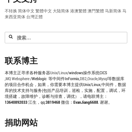
分
页
不转换
简体中文
繁體中文
大陆简体
港澳繁體
澳門繁體
马新简体
马
来西亚简体
台灣正體
搜
索：
联系博主
本博主正寻求各种服务器
Unix
/
Linux
/windows操作系统CICS
,
MQ
Websphere
/Weblogic 等中间件InFormix,
DB2
,
Oracle
,
Mysql
等数据库
的项目合作机会，如果，你需要本博主提供Unix/Linux,中间件，数据
库的技术支持与服务(包括产品培训，巡检，实施，配置，调试，环
境搭建，故障维护，诊断与排查，调优），请电联博主：
13640892033
江生，qq:
3819468
微信：
EvanJiang6688
. 谢谢。
捐助网站