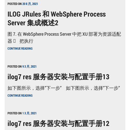
发-
POSTED ON
20 8 月, 2021
布
ILOG JRules 和 WebSphere Process
署-
实
Server 集成概述2
例-
R3
图 7. 在 WebSphere Process Server 中把 XU 部署为资源适配
器  把执行
ILOG
CONTINUE READING
JRULES
和
WEBSPHERE
PROCESS
POSTED ON
9 3 月, 2021
SERVER
ilog7 res 服务器安装与配置手册13
集
成
概
如下图所示，选择”下一步” 如下图所示，选择”下一步”
述
2
ILOG7
CONTINUE READING
RES
服
务
器
POSTED ON
1 3 月, 2021
安
ilog7 res 服务器安装与配置手册12
装
与