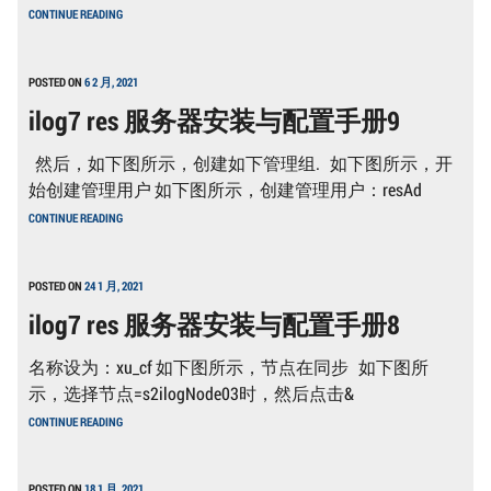
ILOG7
CONTINUE READING
RES
服
务
器
POSTED ON
6 2 月, 2021
安
ilog7 res 服务器安装与配置手册9
装
与
配
然后，如下图所示，创建如下管理组. 如下图所示，开
置
手
始创建管理用户 如下图所示，创建管理用户：resAd
册
ILOG7
10
CONTINUE READING
RES
服
务
器
POSTED ON
24 1 月, 2021
安
ilog7 res 服务器安装与配置手册8
装
与
配
名称设为：xu_cf 如下图所示，节点在同步 如下图所
置
手
示，选择节点=s2ilogNode03时，然后点击&
册
ILOG7
9
CONTINUE READING
RES
服
务
器
POSTED ON
18 1 月, 2021