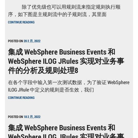
基
除了优先级也可以用规则流来指定规则执行顺
础
教
序，如下图是主规则流中的子规则流，其里面
程
规
7
CONTINUE READING
则
引
擎
ILOG
POSTED ON
20 2 月, 2022
JRULES
集成 WebSphere Business Events 和
开
发
WebSphere ILOG JRules 实现对业务事
基
础
件的分析及规则处理8
教
程
6
在各个字段中输入第一次测试数据，为了验证 WebSphere
ILOG JRule 中定义的规则是否生效，我们
集
CONTINUE READING
成
WEBSPHERE
BUSINESS
EVENTS
POSTED ON
18 2 月, 2022
和
集成 WebSphere Business Events 和
WEBSPHERE
ILOG
WebSphere ILOG JRules 实现对业务事
JRULES