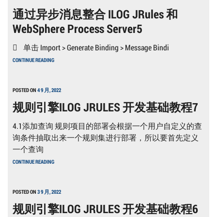
息
通过异步消息整合 ILOG JRules 和
整
合
WebSphere Process Server5
ILOG
JRULES
和
 单击 Import > Generate Binding > Message Bindi
WEBSPHERE
通
PROCESS
CONTINUE READING
过
SERVER4
异
步
消
POSTED ON
4 9 月, 2022
息
规则引擎ILOG JRULES 开发基础教程7
整
合
ILOG
4.1添加查询 规则项目的部署会根据一个用户自定义的查
JRULES
和
询条件抽取出来一个规则集进行部署，所以要首先定义
WEBSPHERE
一个查询
PROCESS
SERVER5
规
CONTINUE READING
则
引
擎
ILOG
POSTED ON
3 9 月, 2022
JRULES
规则引擎ILOG JRULES 开发基础教程6
开
发