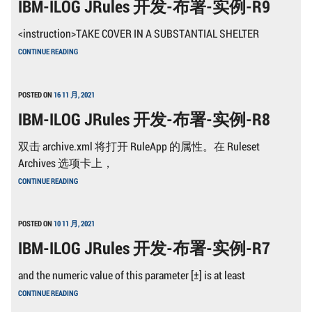
IBM-ILOG JRules 开发-布署-实例-R9
WEBSPHERE
处
ILOG
理
JRULES
7
<instruction>TAKE COVER IN A SUBSTANTIAL SHELTER
实
现
IBM-
CONTINUE READING
对
ILOG
业
JRULES
务
开
事
发-
POSTED ON
16 11 月, 2021
件
布
的
IBM-ILOG JRules 开发-布署-实例-R8
署-
分
实
析
例-
双击 archive.xml 将打开 RuleApp 的属性。在 Ruleset
及
R9
规
Archives 选项卡上，
则
IBM-
处
CONTINUE READING
ILOG
理
JRULES
5
开
发-
POSTED ON
10 11 月, 2021
布
IBM-ILOG JRules 开发-布署-实例-R7
署-
实
例-
and the numeric value of this parameter [±] is at least
R8
IBM-
CONTINUE READING
ILOG
JRULES